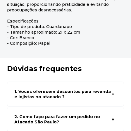
situação, proporcionando praticidade e evitando
preocupações desnecessárias.
Especificações:
- Tipo de produto: Guardanapo
- Tamanho aproximado: 21 x 22 cm
- Cor: Branco
- Composição: Papel
Dúvidas frequentes
1. Vocês oferecem descontos para revenda
e lojistas no atacado ?
Sim, temos preços especiais para compras no atacado.
Para ter acessos aos preços faça seus cadastro em
atacado empresas e compre com os melhores preços
2. Como faço para fazer um pedido no
para seu modelo de negócio
Atacado São Paulo?