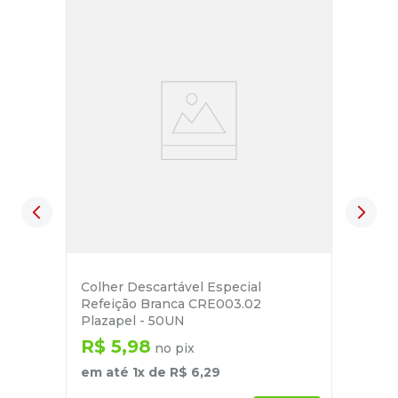
Colher Descartável Especial
Refeição Branca CRE003.02
Plazapel - 50UN
R$
5
,
98
no pix
em até
1
x de
R$
6
,
29