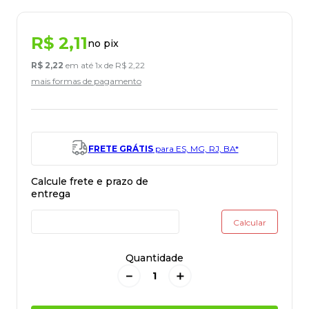
R$
2
,
11
no pix
R$
2
,
22
em até
1
x de
R$
2
,
22
mais formas de pagamento
FRETE GRÁTIS
para ES, MG, RJ, BA*
Quantidade
－
＋