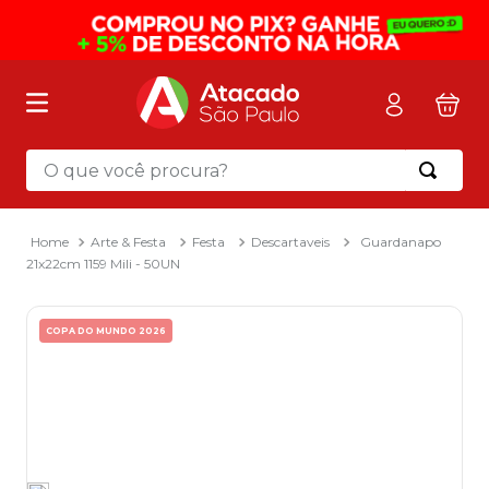
O que você procura?
Termos mais buscados
1
º
mochila
Arte & Festa
Festa
Descartaveis
Guardanapo
21x22cm 1159 Mili - 50UN
2
º
sacola
3
º
mala
COPA DO MUNDO 2026
4
º
papel toalha
5
º
pasta
6
º
papel higienico
7
º
lapis