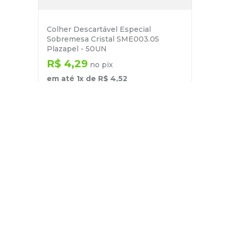
Colher Descartável Especial
Sobremesa Cristal SME003.05
Plazapel - 50UN
R$
4
,
29
no pix
em até
1
x de
R$
4
,
52
－
＋
+
Cadastre-se
E receba nossas novidades e ofertas