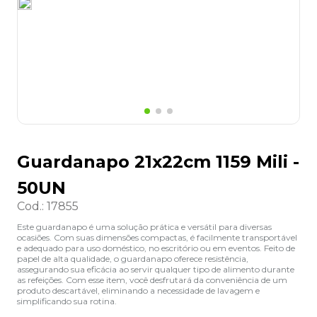
8
º
desinfetante
9
º
marca texto
10
º
cola
Guardanapo 21x22cm 1159 Mili -
50UN
Cod.
:
17855
Este guardanapo é uma solução prática e versátil para diversas
ocasiões. Com suas dimensões compactas, é facilmente transportável
e adequado para uso doméstico, no escritório ou em eventos. Feito de
papel de alta qualidade, o guardanapo oferece resistência,
assegurando sua eficácia ao servir qualquer tipo de alimento durante
as refeições. Com esse item, você desfrutará da conveniência de um
produto descartável, eliminando a necessidade de lavagem e
simplificando sua rotina.