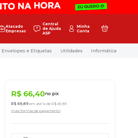
Central
Atacado
Minha
de Ajuda
Empresas
Conta
ASP
Envelopes e Etiquetas
Utilidades
Informática
R$
66
,
40
no pix
R$
69
,
89
em até
1
x de
R$
69
,
89
mais formas de pagamento