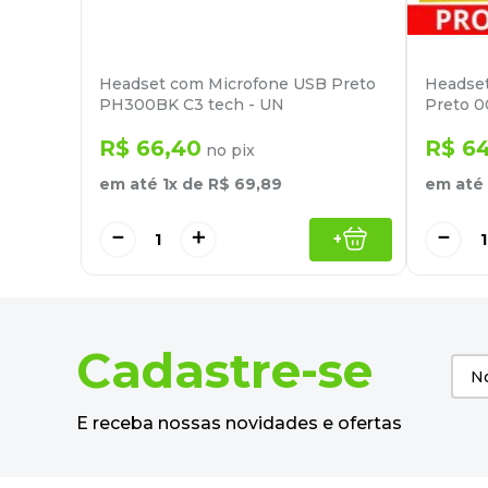
Headset com Microfone USB Preto
Headset
PH300BK C3 tech - UN
Preto 0
R$
66
,
40
R$
6
no pix
em até
1
x de
R$
69
,
89
em até
－
＋
－
+
Cadastre-se
E receba nossas novidades e ofertas