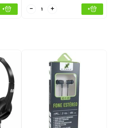
－
＋
+
+