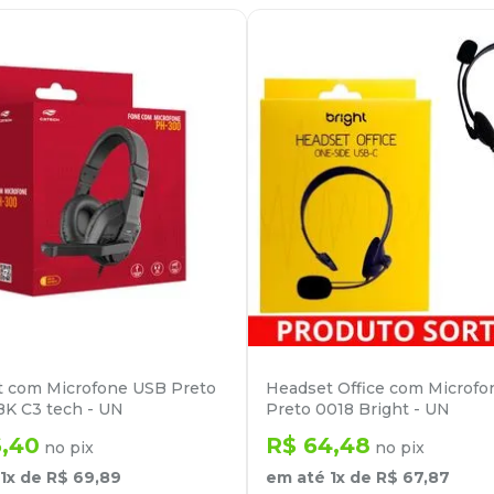
 com Microfone USB Preto
Headset Office com Microf
K C3 tech - UN
Preto 0018 Bright - UN
6
,
40
R$
64
,
48
no pix
no pix
1
x de
R$
69
,
89
em até
1
x de
R$
67
,
87