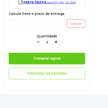
FRETE GRÁTIS
para ES, MG, RJ, BA*
Quantidade
－
＋
Comprar agora
Adicionar ao carrinho