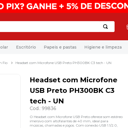
olar
Escritório
Papeis e pastas
Higiene e limpeza
 Fio
Headset com Microfone USB Preto PH300BK C3 tech - UN
Headset com Microfone
USB Preto PH300BK C3
tech - UN
Cod.
:
99836
O Headset com Microfone USB Preto oferece som estéreo
imersivo com altofalantes de 40 mm, ideal para
músicas, chamadas e jogos. Com conexão USB 1.1/2.0,