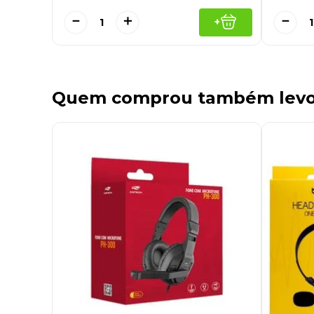
－
＋
－
+
Quem comprou também lev