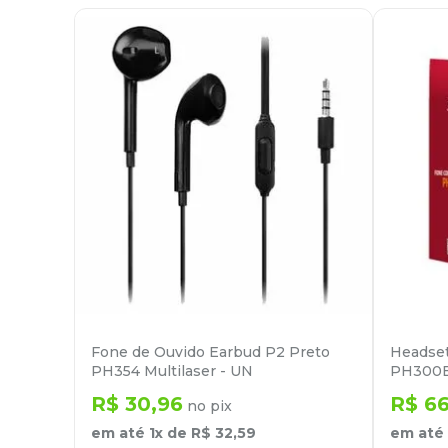
Fone de Ouvido Earbud P2 Preto
Headset
PH354 Multilaser - UN
PH300B
R$
30
,
96
R$
6
no pix
em até
1
x de
R$
32
,
59
em até