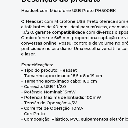
Headset com Microfone USB Preto PH300BK
O Headset com Microfone USB Preto oferece som e
altofalantes de 40 mm, ideal para músicas, chamad
1.1/2.0, garante compatibilidade com diversos disp
O microfone de 6x5 mm proporciona captação de voz 
conversas online. Possui controle de volume no pr
praticidade no uso diário. Uma escolha versátil e co
e lazer.
Especificações:
- Tipo do produto: Headset
- Tamanho aproximado: 18,5 x 8 x 19 cm
- Tamanho aproximado cabo: 180 cm
- Conexão: USB 1.1/2.0
- Potência Nominal: 15mW
- Potência Máxima de Entrada: 100mW
- Tensão de Operação: 4,5V
- Corrente de Operação: 10mA
- Cor: Preto
- Composição: Plástico, PVC, euipamentos eletrôni