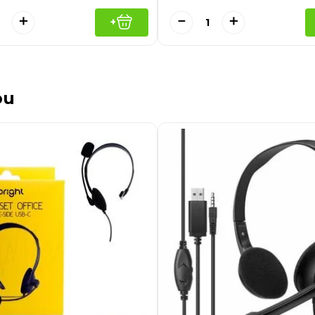
＋
－
＋
+
ou