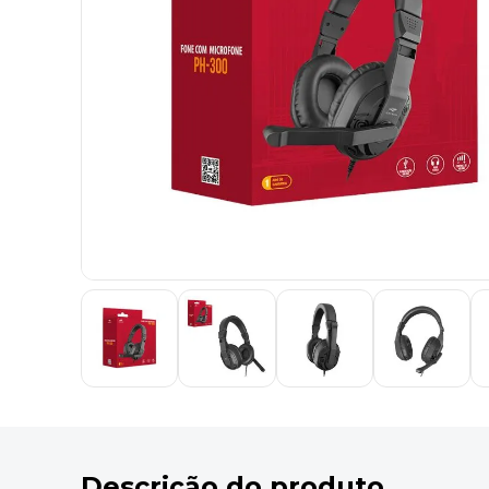
9
º
desinfetante
10
º
marca texto
Descrição do produto