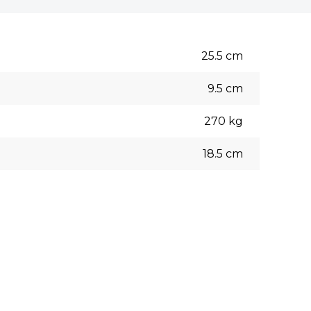
25.5
cm
9.5
cm
270
kg
18.5
cm