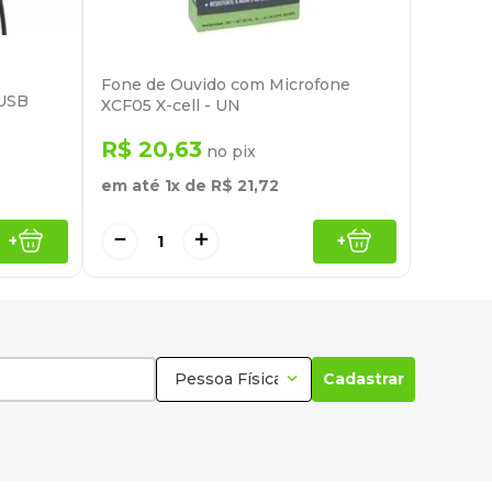
Fone de Ouvido com Microfone
 USB
XCF05 X-cell - UN
N
R$
20
,
63
no pix
em até
1
x de
R$
21
,
72
－
＋
+
+
Pessoa Física
Cadastrar