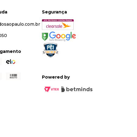
juda
Segurança
dosaopaulo.com.br
5050
agamento
Powered by