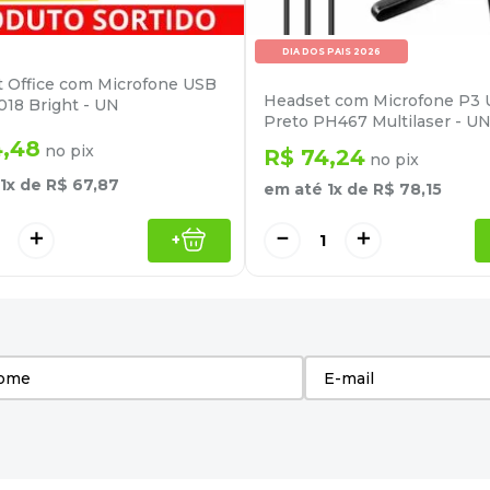
DIA DOS PAIS 2026
 Office com Microfone USB
Headset com Microfone P3
018 Bright - UN
Preto PH467 Multilaser - U
4
,
48
no pix
R$
74
,
24
no pix
1
x de
R$
67
,
87
em até
1
x de
R$
78
,
15
＋
－
＋
+