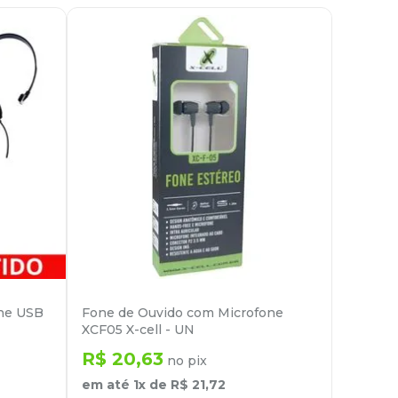
one USB
Fone de Ouvido com Microfone
XCF05 X-cell - UN
R$
20
,
63
no pix
em até
1
x de
R$
21
,
72