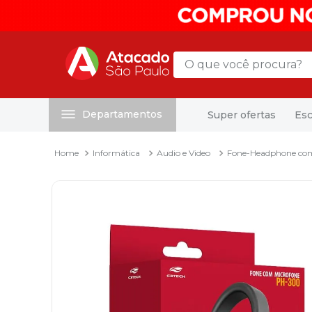
O que você procura?
Departamentos
Super ofertas
Esc
Termos mais buscados
1
º
mochila
Informática
Audio e Video
Fone-Headphone com
2
º
sacola
3
º
papel toalha
4
º
mala
5
º
pasta
6
º
papel higienico
7
º
caixa organizadora
8
º
grampeador