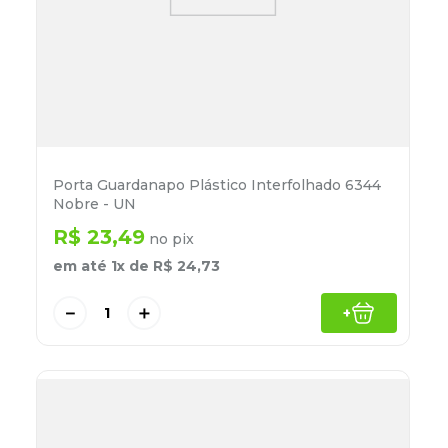
Porta Guardanapo Plástico Interfolhado 6344
Nobre - UN
R$
23
,
49
no pix
em até
1
x de
R$
24
,
73
－
＋
+