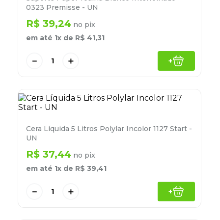
8
º
lapis
0323 Premisse - UN
R$
39
,
24
9
º
marca texto
no pix
em até
1
x de
R$
41
,
31
10
º
caixa organizadora
－
＋
+
Cera Líquida 5 Litros Polylar Incolor 1127 Start -
UN
R$
37
,
44
no pix
em até
1
x de
R$
39
,
41
－
＋
+