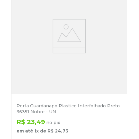
Porta Guardanapo Plastico Interfolhado Preto
36351 Nobre - UN
R$
23
,
49
no pix
em até
1
x de
R$
24
,
73