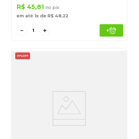
R$
45
,
81
no pix
em até
1
x de
R$
48
,
22
－
＋
+
19%
OFF