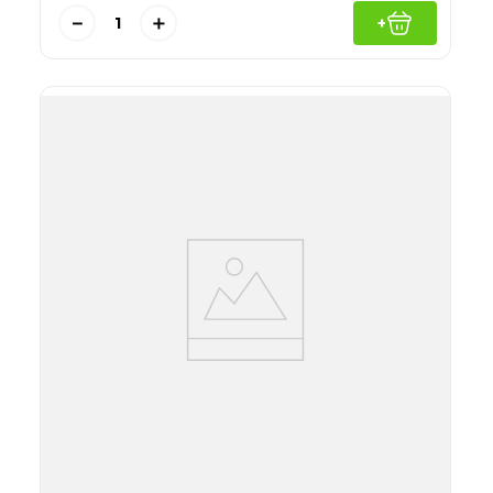
－
＋
+