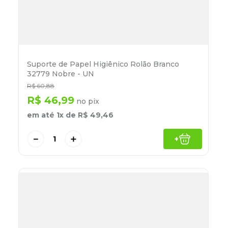
Suporte de Papel Higiênico Rolão Branco
32779 Nobre - UN
R$
60
,
88
R$
46
,
99
no pix
em até
1
x de
R$
49
,
46
－
＋
+