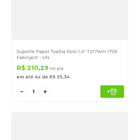
Suporte Papel Toalha Rolo 1,4" T217WH 1705
Fabinject - UN
R$
210
,
29
no pix
em até
4
x de
R$
55
,
34
－
＋
+