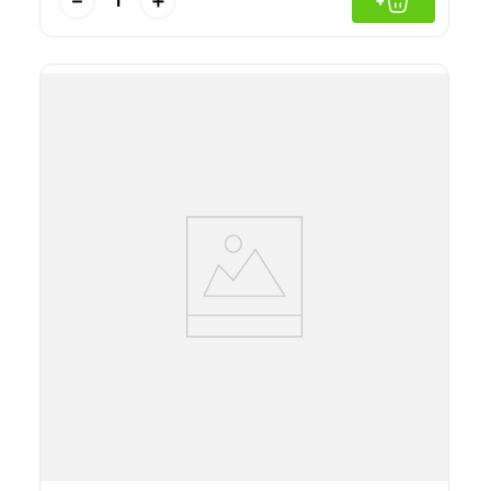
－
＋
+