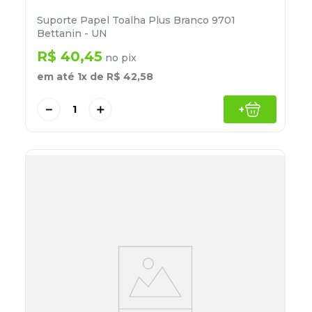
Suporte Papel Toalha Plus Branco 9701
Bettanin - UN
R$
40
,
45
no pix
em até
1
x de
R$
42
,
58
－
＋
+