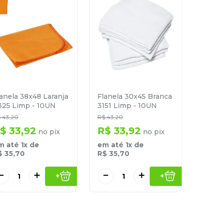
anela 38x48 Laranja
Flanela 30x45 Branca
325 Limp - 10UN
3151 Limp - 10UN
$
43
,
20
R$
43
,
20
$
33
,
92
R$
33
,
92
no pix
no pix
m até
1
x de
em até
1
x de
$
35
,
70
R$
35
,
70
－
＋
－
＋
+
+