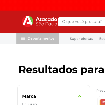
O que você procura?
Departamentos
Super ofertas
Esc
Termos mais buscados
1
º
mochila
2
º
sacola
3
º
mala
4
º
papel toalha
5
º
pasta
6
º
papel higienico
Marca
7
º
desinfetante
17
LIMP
8
º
lapis