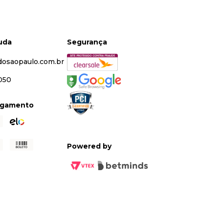
juda
Segurança
dosaopaulo.com.br
5050
agamento
Powered by