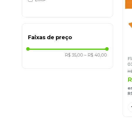
9
º
marca texto
10
º
caixa organizadora
Faixas de preço
R$ 35,00
–
R$ 40,00
Fl
0
R
R
e
R