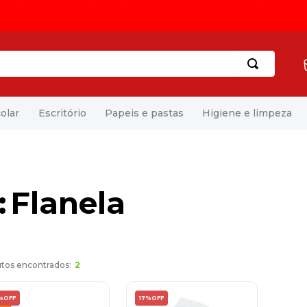
olar
Escritório
Papeis e pastas
Higiene e limpeza
Flanela
2
%
OFF
17%
OFF