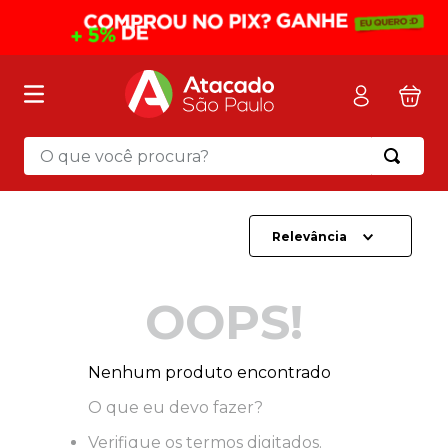
O que você procura?
Termos mais buscados
1
º
mochila
Relevância
2
º
sacola
3
º
mala
OOPS!
4
º
papel toalha
5
º
pasta
Nenhum produto encontrado
6
º
papel higienico
O que eu devo fazer?
7
º
lapis
Verifique os termos digitados.