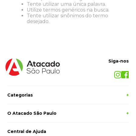
Tente utilizar uma única palavra.
8
º
desinfetante
Utilize termos genéricos na busca.
9
º
marca texto
Tente utilizar sinônimos do termo
desejado.
10
º
cola
Siga-nos
Categorias
+
O Atacado São Paulo
+
Central de Ajuda