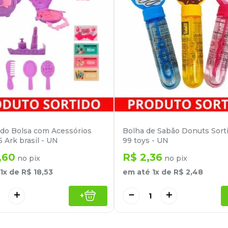
do Bolsa com Acessórios
Bolha de Sabão Donuts Sort
 Ark brasil - UN
99 toys - UN
,
60
R$
2
,
36
no pix
no pix
1
x de
R$
18
,
53
em até
1
x de
R$
2
,
48
＋
－
＋
+