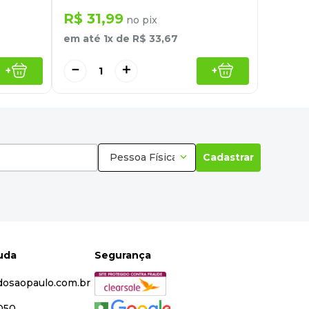
R$
31
,
99
no pix
em até
1
x de
R$
33
,
67
－
＋
+
+
Pessoa Física
Cadastrar
juda
Segurança
dosaopaulo.com.br
5050