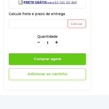
FRETE GRÁTIS
para ES, MG, RJ, BA*
Quantidade
－
＋
Comprar agora
Adicionar ao carrinho