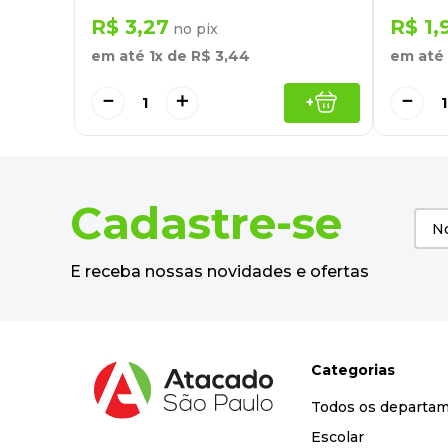
R$
3
,
27
R$
1
,
no pix
em até
1
x de
R$
3
,
44
em até
－
＋
－
+
Cadastre-se
E receba nossas novidades e ofertas
Categorias
Todos os departa
Escolar