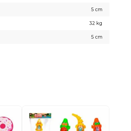
5
cm
32
kg
5
cm