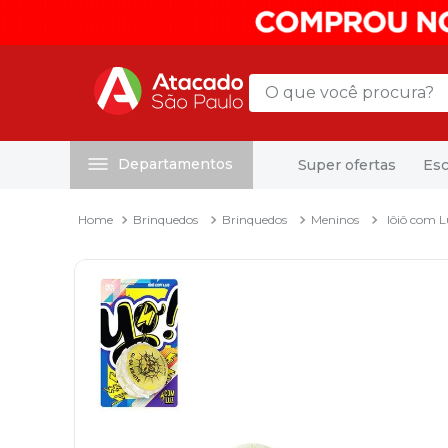
O que você procura?
Departamentos
Super ofertas
Esc
Termos mais buscados
1
º
mochila
Brinquedos
Brinquedos
Meninos
Iôiô com L
2
º
sacola
3
º
papel toalha
4
º
pasta
5
º
mala
6
º
papel higienico
7
º
caixa organizadora
8
º
grampeador