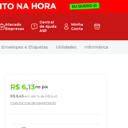
Central
Atacado
Minha
de Ajuda
Empresas
Conta
ASP
Envelopes e Etiquetas
Utilidades
Informática
R$
6
,
13
no pix
R$
6
,
45
em até
1
x de
R$
6
,
45
mais formas de pagamento