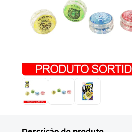
9
º
marca texto
10
º
lapis
Descrição do produto