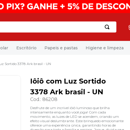
olar
Escritório
Papeis e pastas
Higiene e limpeza
uz Sortido 3378 Ark brasil - UN
Iôiô com Luz Sortido
3378 Ark brasil - UN
Cod.
:
86208
Desfrute de um incrível iôiô luminoso que brilha
intensamente enquanto você joga! Com cada
movimento, as luzes de LED se acendem, criando um
efeito visual deslumbrante. Este brinquedo emocionante
oferece uma experiência única, garantindo horas de
diversão para toda a família e amigos. Jogue, divirta-se e