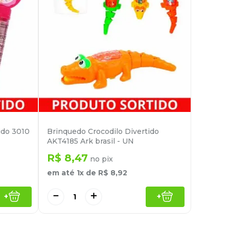
ido 3010
Brinquedo Crocodilo Divertido
AKT4185 Ark brasil - UN
R$
8
,
47
no pix
em até
1
x de
R$
8
,
92
－
＋
+
+