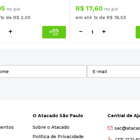
95
R$
17
,
60
no pix
no pix
1
x de
R$
2
,
05
em até
1
x de
R$
18
,
53
＋
－
＋
+
O Atacado São Paulo
Central de A
mentos
Sobre o Atacado
sac@ataca
Política de Privacidade
(27) 2121-