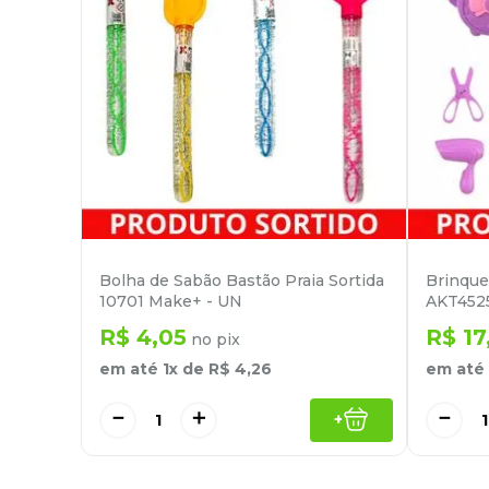
Bolha de Sabão Bastão Praia Sortida
Brinque
10701 Make+ - UN
AKT4525
R$
4
,
05
R$
17
no pix
em até
1
x de
R$
4
,
26
em até
－
＋
－
+