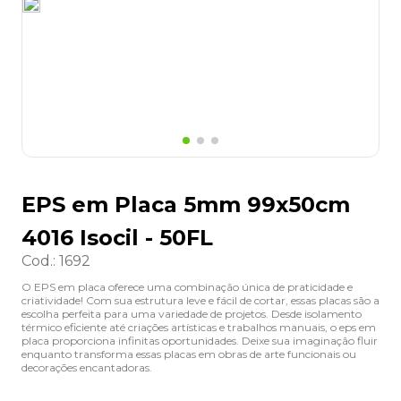
8
º
desinfetante
9
º
marca texto
10
º
cola
EPS em Placa 5mm 99x50cm
4016 Isocil - 50FL
Cod.
:
1692
O EPS em placa oferece uma combinação única de praticidade e
criatividade! Com sua estrutura leve e fácil de cortar, essas placas são a
escolha perfeita para uma variedade de projetos. Desde isolamento
térmico eficiente até criações artísticas e trabalhos manuais, o eps em
placa proporciona infinitas oportunidades. Deixe sua imaginação fluir
enquanto transforma essas placas em obras de arte funcionais ou
decorações encantadoras.