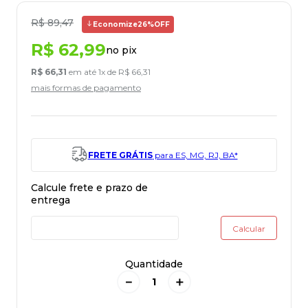
R$
89
,
47
Economize
26%
OFF
R$
62
,
99
no pix
R$
66
,
31
em até
1
x de
R$
66
,
31
mais formas de pagamento
FRETE GRÁTIS
para ES, MG, RJ, BA*
Quantidade
－
＋