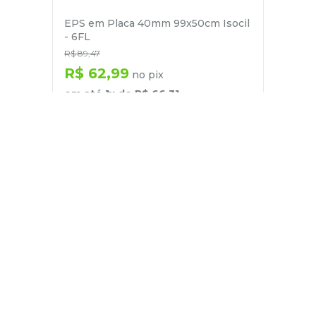
EPS em Placa 40mm 99x50cm Isocil
- 6FL
R$
89
,
47
R$
62
,
99
no pix
em até
1
x de
R$
66
,
31
－
＋
+
Cadastre-se
E receba nossas novidades e ofertas