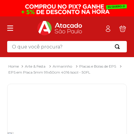
O que você procura?
Termos mais buscados
1
º
mochila
Arte & Festa
Armarinho
Placas e Bolas de EPS
EPS em Placa 5mm 99x50cm 4016 Isocil - 50FL
2
º
sacola
3
º
mala
4
º
papel toalha
5
º
pasta
6
º
papel higienico
7
º
lapis