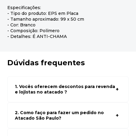
Especificações:
- Tipo do produto: EPS em Placa
- Tamanho aproximado: 99 x 50 cm
- Cor: Branco
- Composição: Polímero
- Detalhes: É ANTI-CHAMA
Dúvidas frequentes
1. Vocês oferecem descontos para revenda
e lojistas no atacado ?
Sim, temos preços especiais para compras no atacado.
Para ter acessos aos preços faça seus cadastro em
atacado empresas e compre com os melhores preços
2. Como faço para fazer um pedido no
para seu modelo de negócio
Atacado São Paulo?
Para fazer um pedido conosco, basta navegar em nosso
site, selecionar os produtos desejados e adicionar ao