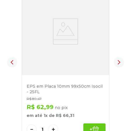
EPS em Placa 10mm 99x50cm Isocil
- 25FL
R$
89
,
47
R$
62
,
99
no pix
em até
1
x de
R$
66
,
31
－
＋
+