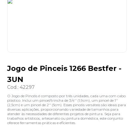
8
º
lapis
9
º
marca texto
10
º
caixa organizadora
Jogo de Pinceis 1266 Bestfer -
3UN
Cod.
:
42297
O Jogo de Pincéis é composto por três unidades, cada uma com cabo
plástico. Inclui um pincel/trincha de 3/4'' (1,9cm), um pincel de 1''
(2,5cm) e um pincel de 2'' (5cm). Esses pincéis versáteis são ideais para
diversas aplicações, proporcionando variedade de tamanhos para
atender às necessidades de diferentes projetos de pintura. Seja para
trabalhos artísticos, artesanato ou pintura doméstica, este conjunto
oferece ferramentas práticas e eficientes.