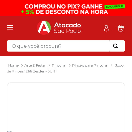
O que você procura?
Termos mais buscados
1
º
mochila
Arte & Festa
Pintura
Pincéis para Pintura
Jogo
de Pinceis 1266 Bestfer - 3UN
2
º
sacola
3
º
mala
4
º
papel toalha
5
º
pasta
6
º
papel higienico
7
º
desinfetante