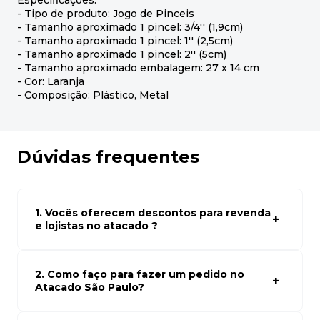
Especificações:
- Tipo de produto: Jogo de Pinceis
- Tamanho aproximado 1 pincel: 3/4'' (1,9cm)
- Tamanho aproximado 1 pincel: 1'' (2,5cm)
- Tamanho aproximado 1 pincel: 2'' (5cm)
- Tamanho aproximado embalagem: 27 x 14 cm
- Cor: Laranja
- Composição: Plástico, Metal
Dúvidas frequentes
1. Vocês oferecem descontos para revenda
e lojistas no atacado ?
Sim, temos preços especiais para compras no atacado.
Para ter acessos aos preços faça seus cadastro em
atacado empresas e compre com os melhores preços
2. Como faço para fazer um pedido no
para seu modelo de negócio
Atacado São Paulo?
Para fazer um pedido conosco, basta navegar em nosso