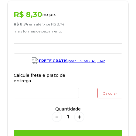
R$
8
,
30
no pix
R$
8
,
74
em até
1
x de
R$
8
,
74
mais formas de pagamento
FRETE GRÁTIS
para ES, MG, RJ, BA*
Quantidade
－
＋