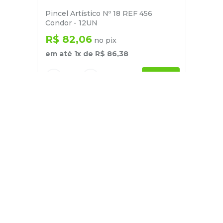
Pincel Artístico Nº 18 REF 456
Condor - 12UN
R$
82
,
06
no pix
em até
1
x de
R$
86
,
38
－
＋
+
Cadastre-se
E receba nossas novidades e ofertas