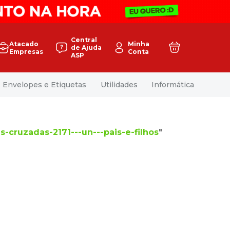
Central
Atacado
Minha
de Ajuda
Empresas
Conta
ASP
Envelopes e Etiquetas
Utilidades
Informática
s-cruzadas-2171---un---pais-e-filhos
"