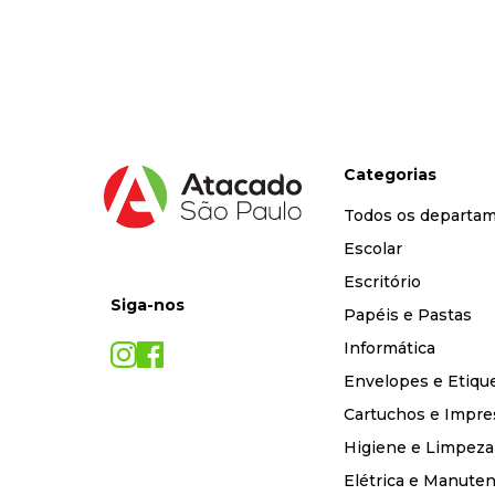
9
º
marca texto
10
º
caixa organizadora
Categorias
Todos os departa
Escolar
Escritório
Siga-nos
Papéis e Pastas
Informática
Envelopes e Etiqu
Cartuchos e Impre
Higiene e Limpeza
Elétrica e Manute