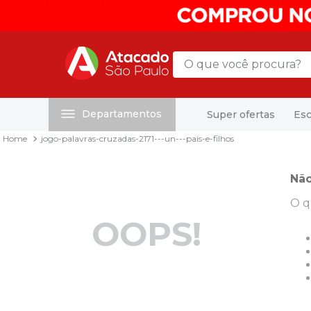
O que você procura?
Departamentos
Super ofertas
Esc
Termos mais buscados
jogo-palavras-cruzadas-2171---un---pais-e-filhos
1
º
mochila
2
º
sacola
Não
3
º
mala
O q
4
º
papel toalha
OOPS!
5
º
pasta
6
º
papel higienico
7
º
desinfetante
8
º
lapis