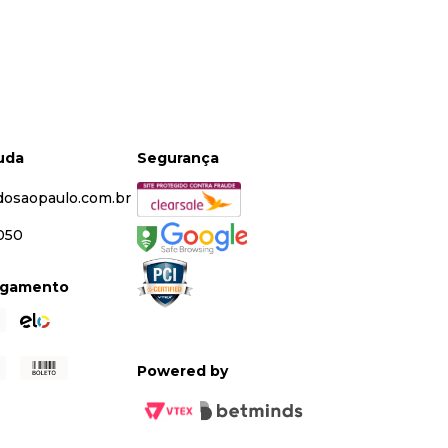
juda
Segurança
dosaopaulo.com.br
5050
agamento
Powered by