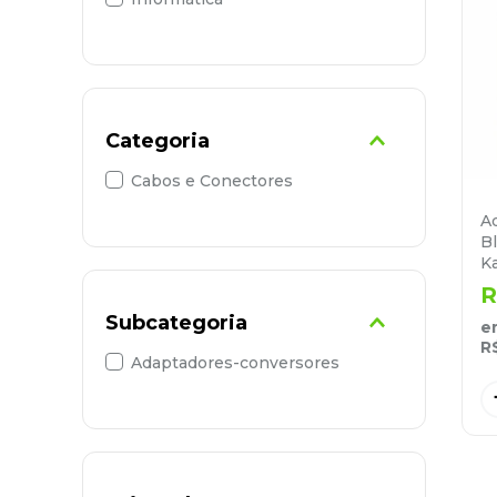
9
º
desinfetante
10
º
marca texto
Categoria
Cabos e Conectores
A
B
K
R
Subcategoria
e
R
Adaptadores-conversores