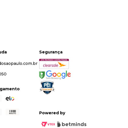
juda
Segurança
dosaopaulo.com.br
5050
agamento
Powered by