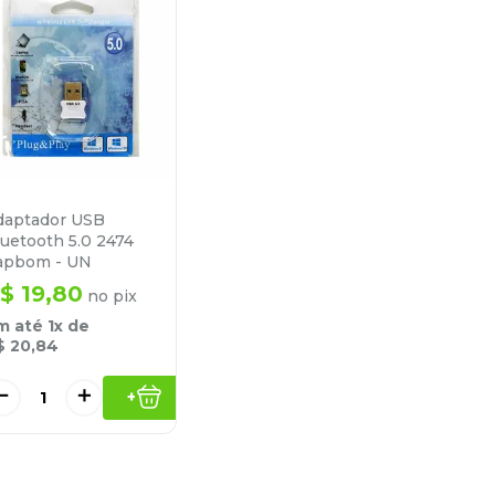
daptador USB
luetooth 5.0 2474
apbom - UN
$
19
,
80
no pix
m até
1
x de
$
20
,
84
－
＋
+