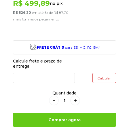
R$
499
,
89
no pix
R$
526
,
20
em até
6
x de
R$
87
,
70
mais formas de pagamento
FRETE GRÁTIS
para ES, MG, RJ, BA*
Quantidade
－
＋
Comprar agora