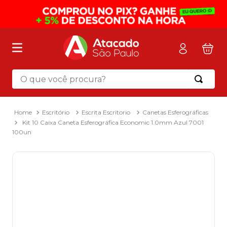
O que você procura?
Termos mais buscados
1
º
mochila
Escritório
Escrita Escritorio
Canetas Esferográficas
Kit 10 Caixa Caneta Esferográfica Economic 1.0mm Azul 7001
2
º
sacola
100un
3
º
mala
4
º
papel toalha
5
º
pasta
6
º
papel higienico
7
º
lapis