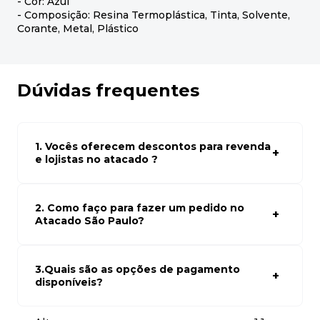
- Cor: Azul
- Composição: Resina Termoplástica, Tinta, Solvente,
Corante, Metal, Plástico
Dúvidas frequentes
1. Vocês oferecem descontos para revenda
e lojistas no atacado ?
Sim, temos preços especiais para compras no atacado.
Para ter acessos aos preços faça seus cadastro em
atacado empresas e compre com os melhores preços
2. Como faço para fazer um pedido no
para seu modelo de negócio
Atacado São Paulo?
Para fazer um pedido conosco, basta navegar em nosso
site, selecionar os produtos desejados e adicionar ao
carrinho. Em seguida, siga as instruções para finalizar a
3.Quais são as opções de pagamento
compra. Se precisar de ajuda, nossa equipe de suporte
disponíveis?
está à disposição para auxiliá-lo.
Aceitamos diversas formas de pagamento, incluindo pix
(5% off) cartões de crédito, boleto bancário. Você pode