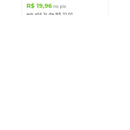
R$
19
,
96
no pix
em até
1
x de
R$
21
,
01
－
＋
+
Cadastre-se
E receba nossas novidades e ofertas
Pessoa Física
Cadastrar