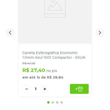
Caneta Esferográfica Economic
1.0mm Azul 1001 Compactor - 50UN
R$
40
,
63
R$
27
,
40
no pix
em até
1
x de
R$
28
,
84
－
＋
+