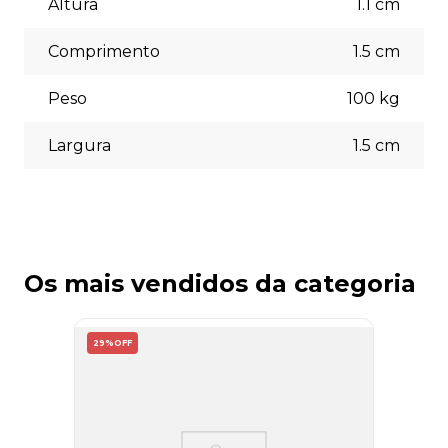
Altura
1.1
cm
escolher a opção que melhor se adapte às suas
necessidades no momento do checkout.
Comprimento
1.5
cm
Peso
100
kg
Largura
1.5
cm
Os mais vendidos da categoria
29%
OFF