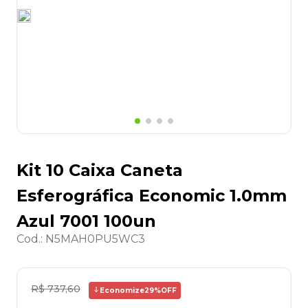
8
º
desinfetante
9
º
marca texto
10
º
cola
Kit 10 Caixa Caneta
Esferográfica Economic 1.0mm
Azul 7001 100un
Cod.
:
N5MAH0PU5WC3
R$
737
,
60
Economize
29%
OFF