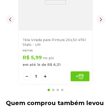
Tela Virada para Pintura 20x30 4761
Stalo - UN
R$
7
,
65
R$
5
,
99
no pix
em até
1
x de
R$
6
,
31
－
＋
+
Quem comprou também levou