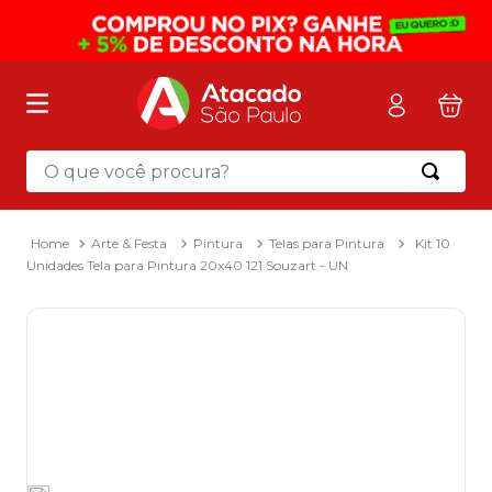
O que você procura?
Termos mais buscados
1
º
mochila
Arte & Festa
Pintura
Telas para Pintura
Kit 10
Unidades Tela para Pintura 20x40 121 Souzart - UN
2
º
sacola
3
º
mala
4
º
papel toalha
5
º
pasta
6
º
papel higienico
7
º
lapis