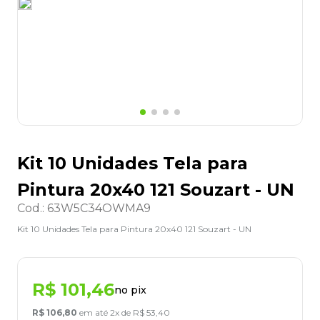
8
º
desinfetante
9
º
marca texto
10
º
cola
Kit 10 Unidades Tela para
Pintura 20x40 121 Souzart - UN
Cod.
:
63W5C34OWMA9
Kit 10 Unidades Tela para Pintura 20x40 121 Souzart - UN
R$
101
,
46
no pix
R$
106
,
80
em até
2
x de
R$
53
,
40