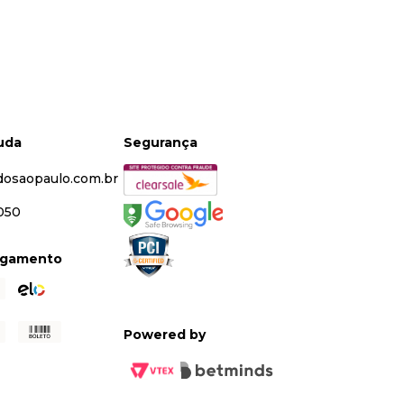
juda
Segurança
dosaopaulo.com.br
5050
agamento
Powered by