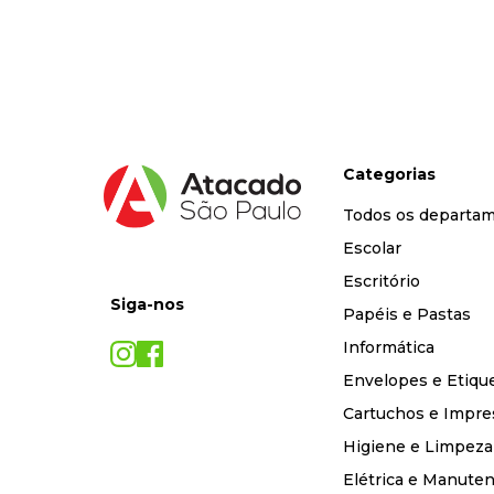
9
º
desinfetante
10
º
marca texto
Categorias
Todos os departa
Escolar
Escritório
Siga-nos
Papéis e Pastas
Informática
Envelopes e Etiqu
Cartuchos e Impre
Higiene e Limpeza
Elétrica e Manute