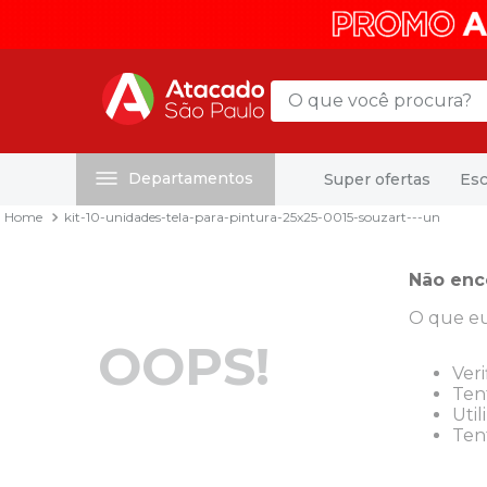
O que você procura?
Departamentos
Super ofertas
Esc
Termos mais buscados
kit-10-unidades-tela-para-pintura-25x25-0015-souzart---un
1
º
mochila
2
º
sacola
Não enc
3
º
papel toalha
O que eu
4
º
mala
OOPS!
5
º
pasta
Veri
Tent
6
º
papel higienico
Util
Tent
7
º
caixa organizadora
8
º
grampeador