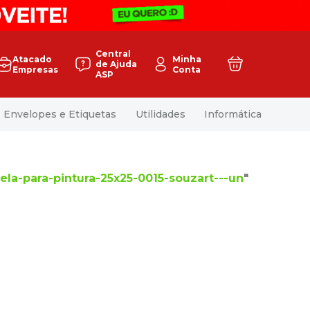
Central
Atacado
Minha
de Ajuda
Empresas
Conta
ASP
Envelopes e Etiquetas
Utilidades
Informática
ela-para-pintura-25x25-0015-souzart---un
"