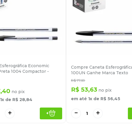
Esferográfica Economic
Compre Caneta Esferográfic
reta 1004 Compactor -
100UN Ganhe Marca Texto
R$
77
,
59
R$
53
,
63
7
,
40
no pix
no pix
em até
1
x de
R$
56
,
45
1
x de
R$
28
,
84
＋
－
＋
+