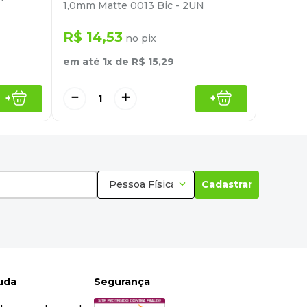
1,0mm Matte 0013 Bic - 2UN
R$
14
,
53
no pix
em até
1
x de
R$
15
,
29
－
＋
+
+
Pessoa Física
Cadastrar
juda
Segurança