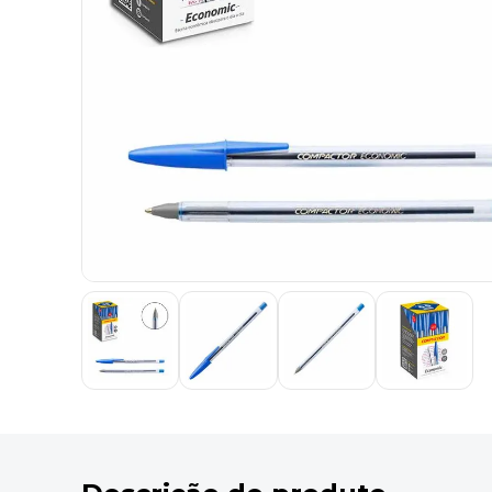
9
º
marca texto
10
º
caixa organizadora