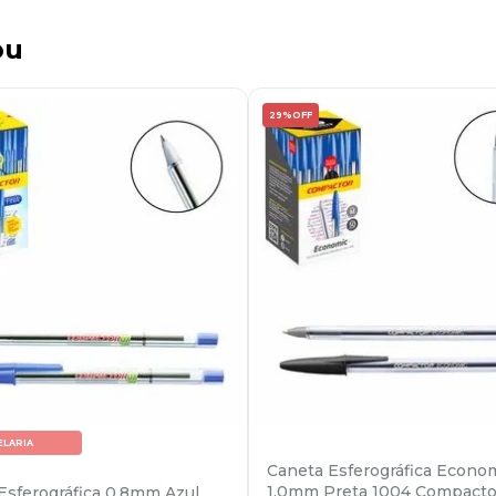
ou
29%
OFF
ELARIA
Caneta Esferográfica Econo
1.0mm Preta 1004 Compacto
Esferográfica 0,8mm Azul