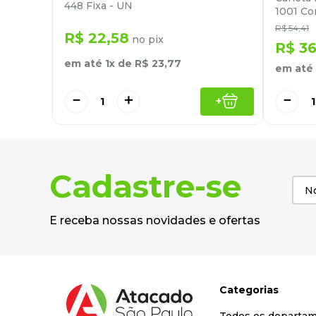
448 Fixa - UN
1001 Co
R$
54
,
41
R$
22
,
58
no pix
R$
3
em até
1
x de
R$
23
,
77
em até
－
＋
－
+
Cadastre-se
E receba nossas novidades e ofertas
Categorias