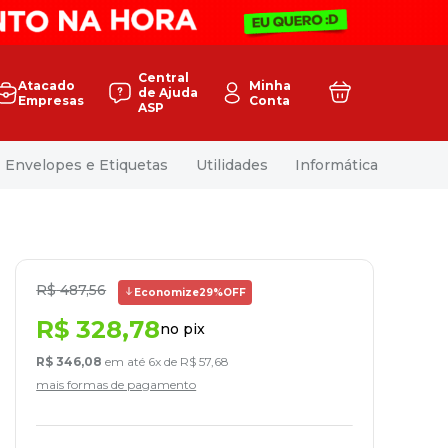
Central
Atacado
Minha
de Ajuda
Empresas
Conta
ASP
Envelopes e Etiquetas
Utilidades
Informática
R$
487
,
56
Economize
29%
OFF
R$
328
,
78
no pix
R$
346
,
08
em até
6
x de
R$
57
,
68
mais formas de pagamento