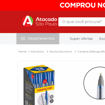
O que você procura?
Departamentos
Super ofertas
Esc
Termos mais buscados
1
º
mochila
Escritório
Escrita Escritorio
Canetas Esferográfi
2
º
sacola
3
º
mala
4
º
papel toalha
5
º
pasta
6
º
papel higienico
7
º
desinfetante
8
º
lapis