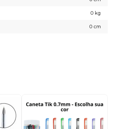
0
kg
0
cm