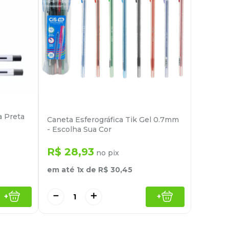
a Preta
Caneta Esferográfica Tik Gel 0.7mm
- Escolha Sua Cor
R$
28
,
93
no pix
em até
1
x de
R$
30
,
45
－
＋
+
+