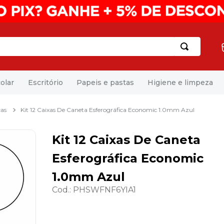
olar
Escritório
Papeis e pastas
Higiene e limpeza
cas
Kit 12 Caixas De Caneta Esferográfica Economic 1.0mm Azul
Kit 12 Caixas De Caneta
Esferográfica Economic
1.0mm Azul
Cod.
:
PHSWFNF6YIA1