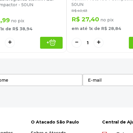
50UN
mpactor - 50UN
R$
40
,
63
R$
27
,
40
6
,
99
no pix
no pix
em até
1
x de
R$
28
,
84
1
x de
R$
38
,
94
－
＋
＋
+
O Atacado São Paulo
Central de A