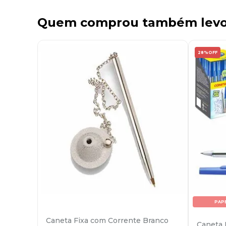
Quem comprou também lev
28%
OFF
PAP
Caneta Fixa com Corrente Branco
Caneta 