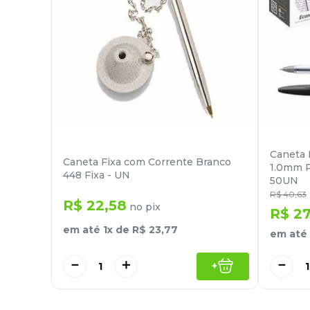
Caneta 
Caneta Fixa com Corrente Branco
1.0mm P
448 Fixa - UN
50UN
R$
40
,
63
R$
22
,
58
no pix
R$
2
em até
1
x de
R$
23
,
77
em até
－
＋
－
+