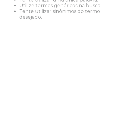
8
º
grampeador
Utilize termos genéricos na busca.
Tente utilizar sinônimos do termo
9
º
desinfetante
desejado.
10
º
marca texto