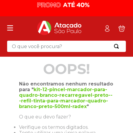
O que você procura?
Termos mais buscados
OOPS!
1
º
mochila
2
º
sacola
Não encontramos nenhum resultado
3
º
papel toalha
para "
kit-12-pincel-marcador-para-
quadro-branco-recarregavel-preto--
4
º
mala
-refil-tinta-para-marcador-quadro-
5
º
pasta
branco-preto-500ml-radex
"
6
º
papel higienico
O que eu devo fazer?
7
º
caixa organizadora
Verifique os termos digitados.
Tente utilizar uma única palavra.