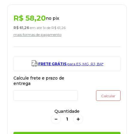
R$
58
,
20
no pix
R$
61
,
26
em até
1
x de
R$
61
,
26
mais formas de pagamento
FRETE GRÁTIS
para ES, MG, RJ, BA*
Quantidade
－
＋