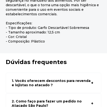
segurança no manuseio dos alimentos. Por ser
descartável, o que o torna uma opção mais higiênica e
conveniente para o uso em eventos sociais e
estabelecimentos comerciais.
Especificações:
- Tipo de produto: Garfo Descartável Sobremesa
- Tamanho aproximado: 12,5 cm
- Cor: Cristal
- Composição: Plástico
Dúvidas frequentes
1. Vocês oferecem descontos para revenda
e lojistas no atacado ?
Sim, temos preços especiais para compras no atacado.
Para ter acessos aos preços faça seus cadastro em
atacado empresas e compre com os melhores preços
2. Como faço para fazer um pedido no
para seu modelo de negócio
Atacado São Paulo?