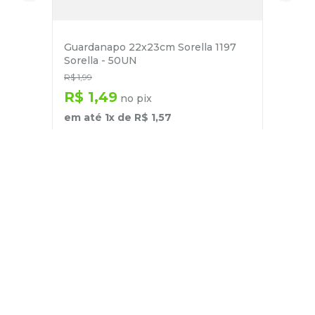
Guardanapo 22x23cm Sorella 1197
Sorella - 50UN
R$
1
,
99
R$
1
,
49
no pix
em até
1
x de
R$
1
,
57
－
＋
+
Cadastre-se
E receba nossas novidades e ofertas