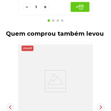
－
＋
+
Quem comprou também levou
21%
OFF