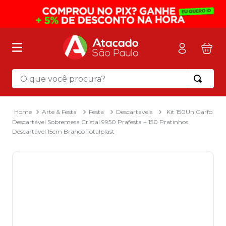
O que você procura?
Termos mais buscados
1
º
mochila
Arte & Festa
Festa
Descartaveis
Kit 150Un Garfo
Descartável Sobremesa Cristal 9950 Prafesta + 150 Pratinhos
2
º
sacola
Descartável 15cm Branco Totalplast
3
º
mala
4
º
papel toalha
5
º
pasta
6
º
papel higienico
7
º
lapis