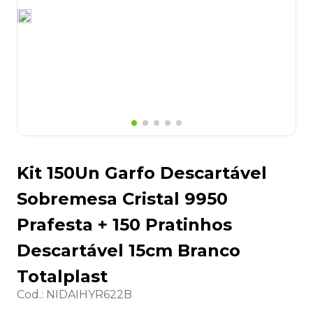
8
º
desinfetante
9
º
marca texto
10
º
cola
Kit 150Un Garfo Descartável
Sobremesa Cristal 9950
Prafesta + 150 Pratinhos
Descartável 15cm Branco
Totalplast
Cod.
:
NIDAIHYR622B