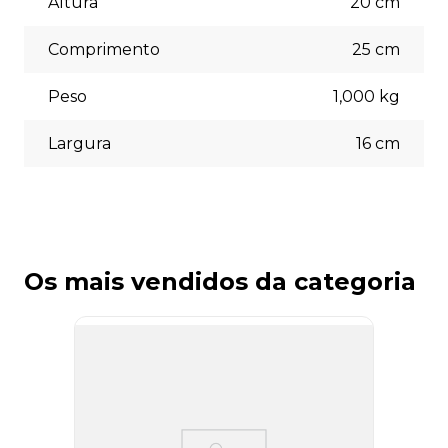
Altura
20
cm
escolher a opção que melhor se adapte às suas
necessidades no momento do checkout.
Comprimento
25
cm
Peso
1,000
kg
Largura
16
cm
Os mais vendidos da categoria