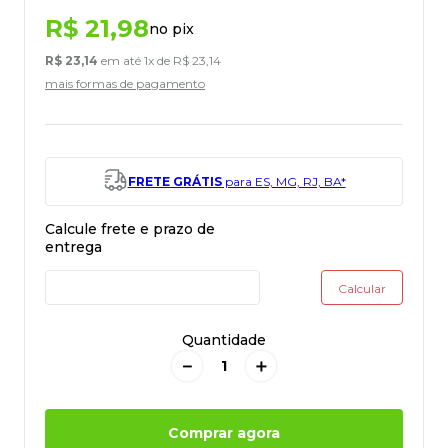
R$
21
,
98
no pix
R$
23
,
14
em até
1
x de
R$
23
,
14
mais formas de pagamento
FRETE GRÁTIS
para ES, MG, RJ, BA*
Quantidade
－
＋
Comprar agora