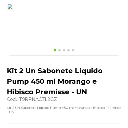
8
º
lapis
9
º
marca texto
10
º
cola
Kit 2 Un Sabonete Líquido
Pump 450 ml Morango e
Hibisco Premisse - UN
Cod.
:
T9RRNACTL9GZ
Kit 2 Un Sabonete Líquido Pump 450 ml Morango e Hibisco Premisse
- UN