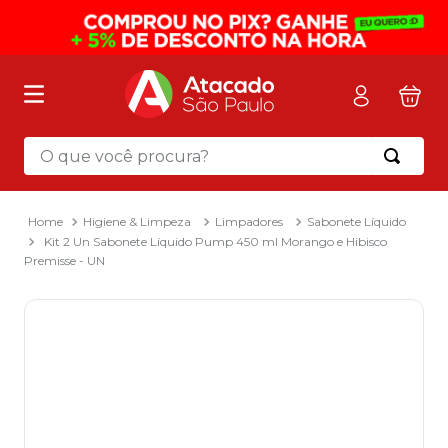
O que você procura?
Termos mais buscados
1
º
mochila
Higiene & Limpeza
Limpadores
Sabonete Líquido
Kit 2 Un Sabonete Líquido Pump 450 ml Morango e Hibisco
2
º
sacola
Premisse - UN
3
º
mala
4
º
papel toalha
5
º
pasta
6
º
papel higienico
7
º
desinfetante