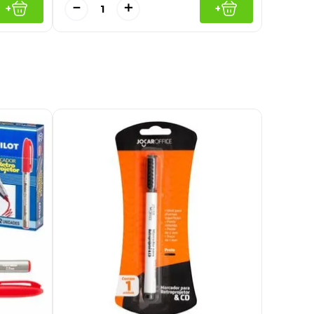
－
＋
+
+