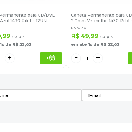
 Permanente para CD/DVD
Caneta Permanente para C
Azul 1430 Pilot - 12UN
2.0mm Vermelho 1430 Pilot 
R$
62
,
36
9
,
99
R$
49
,
99
no pix
no pix
1
x de
R$
52
,
62
em até
1
x de
R$
52
,
62
＋
－
＋
+