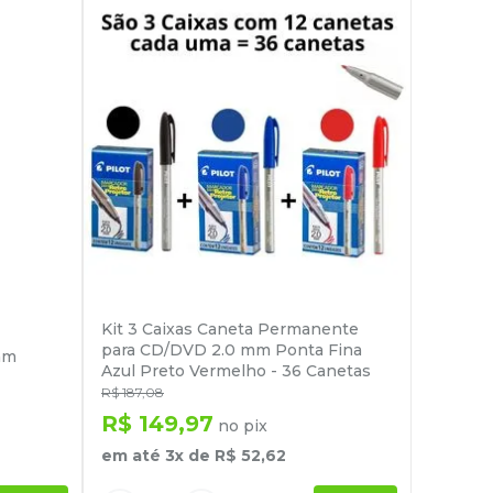
Kit 3 Caixas Caneta Permanente
para CD/DVD 2.0 mm Ponta Fina
mm
Azul Preto Vermelho - 36 Canetas
R$
187
,
08
R$
149
,
97
no pix
em até
3
x de
R$
52
,
62