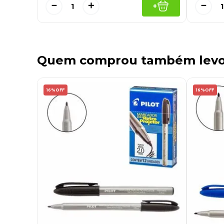
－
＋
－
+
Quem comprou também lev
16%
OFF
16%
OFF