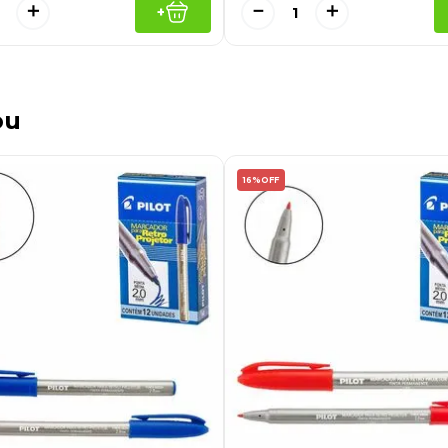
－
＋
＋
+
ou
16%
OFF