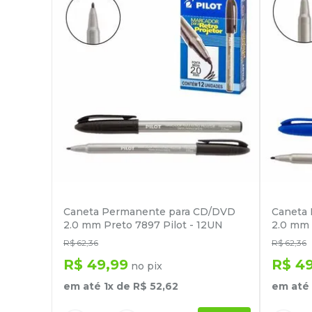
Caneta Permanente para CD/DVD
Caneta
2.0 mm Preto 7897 Pilot - 12UN
2.0 mm 
R$
62
,
36
R$
62
,
36
R$
49
,
99
R$
4
no pix
em até
1
x de
R$
52
,
62
em até