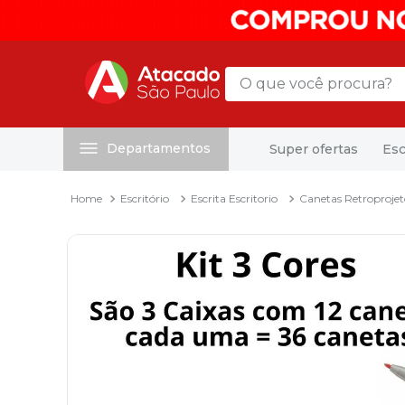
O que você procura?
Departamentos
Super ofertas
Esc
Termos mais buscados
1
º
mochila
Escritório
Escrita Escritorio
Canetas Retroprojet
2
º
sacola
3
º
mala
4
º
papel toalha
5
º
pasta
6
º
papel higienico
7
º
desinfetante
8
º
lapis