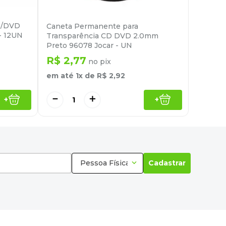
D/DVD
Caneta Permanente para
- 12UN
Transparência CD DVD 2.0mm
Preto 96078 Jocar - UN
R$
2
,
77
no pix
em até
1
x de
R$
2
,
92
－
＋
+
+
Pessoa Física
Cadastrar