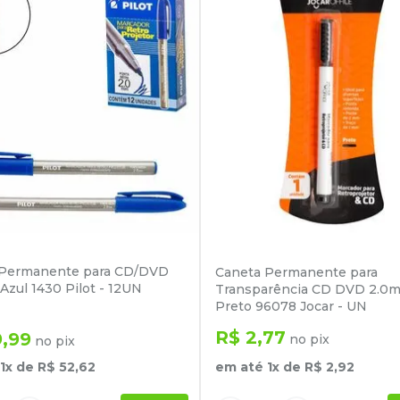
 Permanente para CD/DVD
Caneta Permanente para
Azul 1430 Pilot - 12UN
Transparência CD DVD 2.0
Preto 96078 Jocar - UN
R$
2
,
77
9
,
99
no pix
no pix
em até
1
x de
R$
2
,
92
1
x de
R$
52
,
62