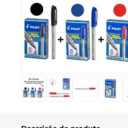
9
º
marca texto
10
º
caixa organizadora