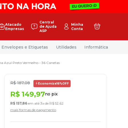
Central
Atacado
Minha
de Ajuda
Empresas
Conta
ASP
Envelopes e Etiquetas
Utilidades
Informática
a Azul Preto Vermelho - 36 Canetas
R$
187
,
08
Economize
16%
OFF
R$
149
,
97
no pix
R$
157
,
86
em até
3
x de
R$
52
,
62
mais formas de pagamento