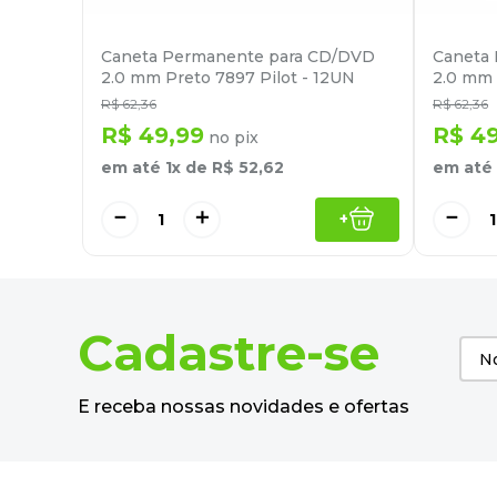
Caneta Permanente para CD/DVD
Caneta
2.0 mm Preto 7897 Pilot - 12UN
2.0 mm 
R$
62
,
36
R$
62
,
36
R$
49
,
99
R$
4
no pix
em até
1
x de
R$
52
,
62
em até
－
＋
－
+
Cadastre-se
E receba nossas novidades e ofertas