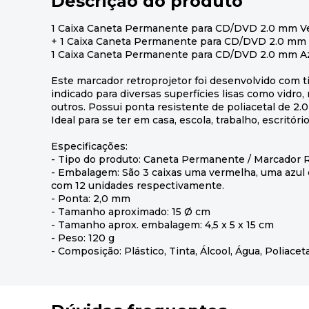
Descrição do produto
1 Caixa Caneta Permanente para CD/DVD 2.0 mm Ve
+ 1 Caixa Caneta Permanente para CD/DVD 2.0 mm P
1 Caixa Caneta Permanente para CD/DVD 2.0 mm Az
Este marcador retroprojetor foi desenvolvido com ti
indicado para diversas superfícies lisas como vidro, 
outros. Possui ponta resistente de poliacetal de 2
Ideal para se ter em casa, escola, trabalho, escritór
Especificações:
- Tipo do produto: Caneta Permanente / Marcador 
- Embalagem: São 3 caixas uma vermelha, uma azul 
com 12 unidades respectivamente.
- Ponta: 2,0 mm
- Tamanho aproximado: 15 Ø cm
- Tamanho aprox. embalagem: 4,5 x 5 x 15 cm
- Peso: 120 g
- Composição: Plástico, Tinta, Álcool, Água, Poliacet