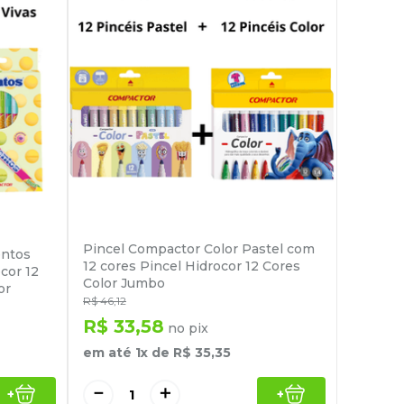
Pincel Compactor Color Pastel com
entos
12 cores Pincel Hidrocor 12 Cores
cor 12
Color Jumbo
or
R$
46
,
12
R$
33
,
58
no pix
em até
1
x de
R$
35
,
35
－
＋
+
+