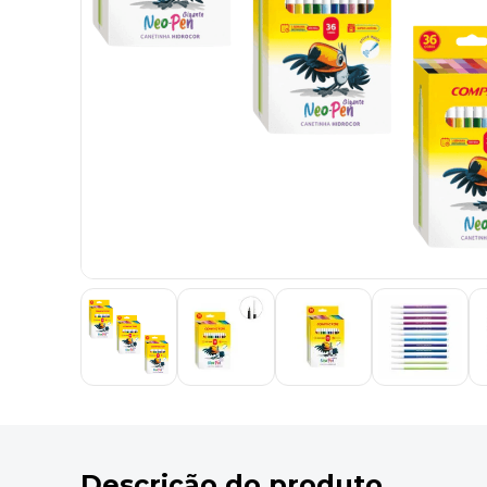
9
º
desinfetante
10
º
marca texto
Descrição do produto