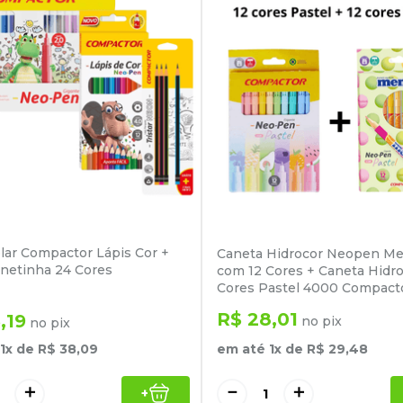
olar Compactor Lápis Cor +
Caneta Hidrocor Neopen M
netinha 24 Cores
com 12 Cores + Caneta Hidro
Cores Pastel 4000 Compact
R$
28
,
01
6
,
19
no pix
no pix
em até
1
x de
R$
29
,
48
1
x de
R$
38
,
09
－
＋
＋
+