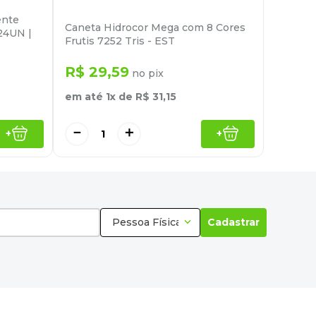
ente
Caneta Hidrocor Mega com 8 Cores
24UN |
Frutis 7252 Tris - EST
R$
29
,
59
no pix
em até
1
x de
R$
31
,
15
－
＋
+
+
Pessoa Física
Cadastrar