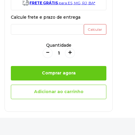
FRETE GRÁTIS
para ES, MG, RJ, BA*
Quantidade
－
＋
Comprar agora
Adicionar ao carrinho