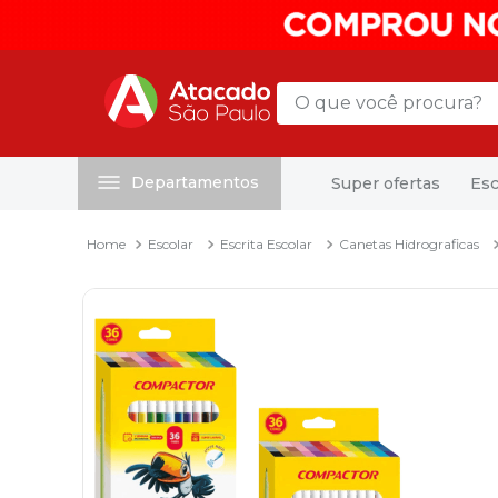
O que você procura?
Departamentos
Super ofertas
Esc
Termos mais buscados
1
º
mochila
Escolar
Escrita Escolar
Canetas Hidrograficas
2
º
sacola
3
º
papel toalha
4
º
mala
5
º
pasta
6
º
papel higienico
7
º
caixa organizadora
8
º
grampeador