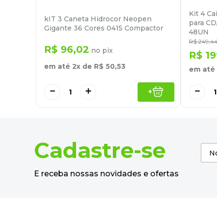
Kit 4 C
kIT 3 Caneta Hidrocor Neopen
para CD
Gigante 36 Cores 0415 Compactor
48UN
R$
249
,
4
R$
96
,
02
no pix
R$
19
em até
2
x de
R$
50
,
53
em até
－
＋
－
+
Cadastre-se
E receba nossas novidades e ofertas