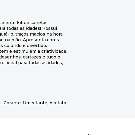
celente kit de canetas
ara todas as idades! Possui
rá-lo, traços macios na hora
mpo na mão. Apresenta cores
 colorido e divertido.
em e estimulem a criatividade,
 desenhos, cartazes e tudo o
, ideal para todas as idades,
a, Corante, Umectante, Acetato