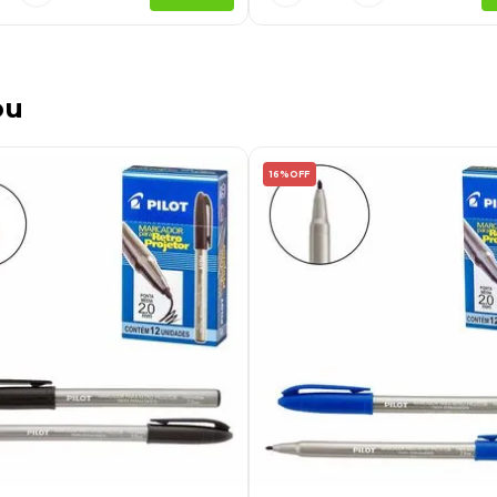
ou
16%
OFF