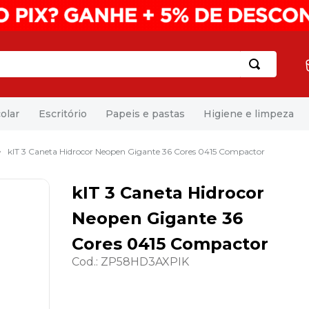
olar
Escritório
Papeis e pastas
Higiene e limpeza
kIT 3 Caneta Hidrocor Neopen Gigante 36 Cores 0415 Compactor
kIT 3 Caneta Hidrocor
Neopen Gigante 36
Cores 0415 Compactor
Cod.
:
ZP58HD3AXPIK