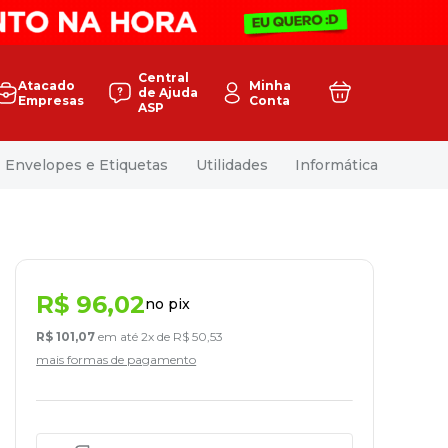
Central
Atacado
Minha
de Ajuda
Empresas
Conta
ASP
Envelopes e Etiquetas
Utilidades
Informática
R$
96
,
02
no pix
R$
101
,
07
em até
2
x de
R$
50
,
53
mais formas de pagamento