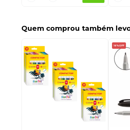
Quem comprou também lev
16%
OFF