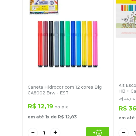
Kit Esc
Caneta Hidrocor com 12 cores Big
HB + Ca
CA8002 Brw - EST
R$
44
,
04
R$
12
,
19
no pix
R$
3
em até
1
x de
R$
12
,
83
em até
－
＋
－
+