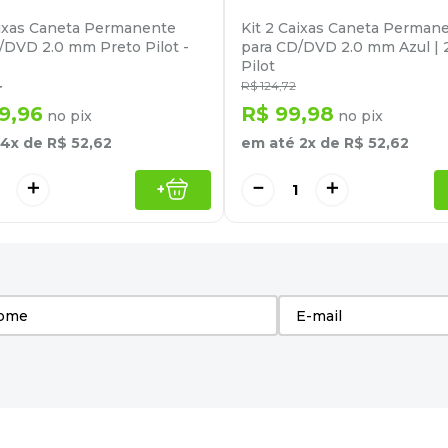
aixas Caneta Permanente
Kit 2 Caixas Caneta Perman
/DVD 2.0 mm Preto Pilot -
para CD/DVD 2.0 mm Azul | 
Pilot
4
R$
124
,
72
9
,
96
R$
99
,
98
no pix
no pix
4
x de
R$
52
,
62
em até
2
x de
R$
52
,
62
＋
－
＋
+