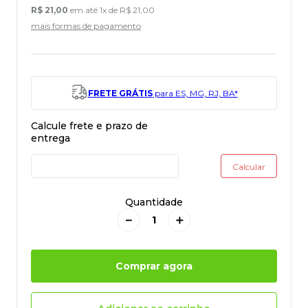
R$
21
,
00
em até
1
x de
R$
21
,
00
mais formas de pagamento
FRETE GRÁTIS
para ES, MG, RJ, BA*
Quantidade
－
＋
Comprar agora