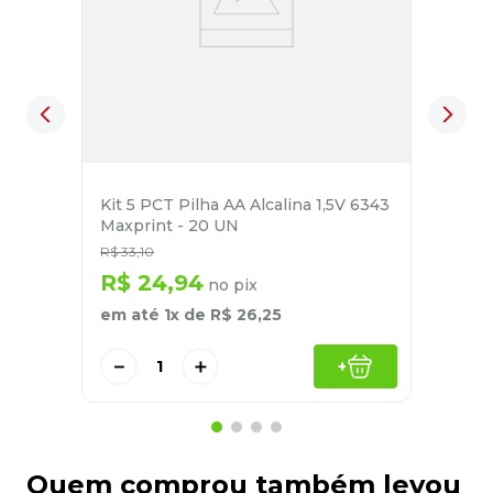
Kit 5 PCT Pilha AA Alcalina 1,5V 6343
Maxprint - 20 UN
R$
33
,
10
R$
24
,
94
no pix
em até
1
x de
R$
26
,
25
－
＋
+
Quem comprou também levou