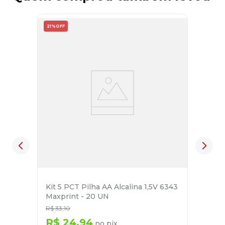
21%
OFF
Kit 5 PCT Pilha AA Alcalina 1,5V 6343
Maxprint - 20 UN
R$
33
,
10
R$
24
,
94
no pix