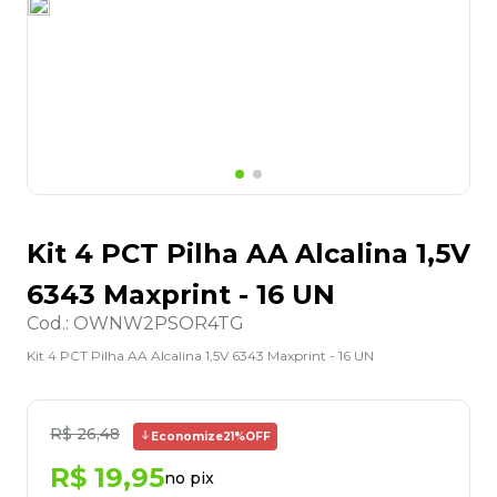
8
º
grampeador
9
º
desinfetante
10
º
marca texto
Kit 4 PCT Pilha AA Alcalina 1,5V
6343 Maxprint - 16 UN
Cod.
:
OWNW2PSOR4TG
Kit 4 PCT Pilha AA Alcalina 1,5V 6343 Maxprint - 16 UN
R$
26
,
48
Economize
21%
OFF
R$
19
,
95
no pix