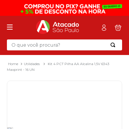
O que você procura?
Termos mais buscados
1
º
mochila
Utilidades
Kit 4 PCT Pilha AA Alcalina 1,5V 6343
Maxprint - 16 UN
2
º
sacola
3
º
papel toalha
4
º
mala
5
º
pasta
6
º
papel higienico
7
º
caixa organizadora