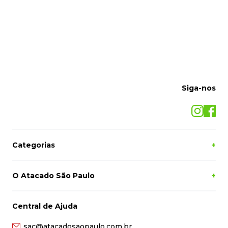
Siga-nos
Categorias
+
O Atacado São Paulo
+
Central de Ajuda
sac@atacadosaopaulo.com.br
(27) 2121-5050