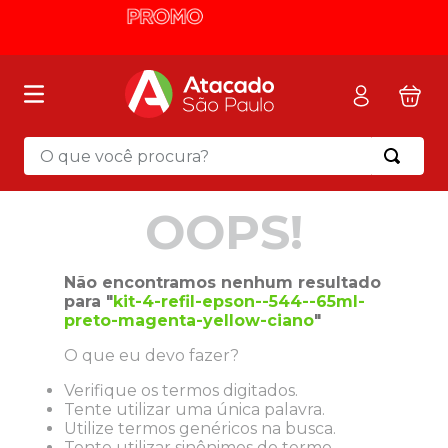
O que você procura?
Termos mais buscados
OOPS!
1
º
mochila
2
º
sacola
Não encontramos nenhum resultado
3
º
mala
para "
kit-4-refil-epson--544--65ml-
preto-magenta-yellow-ciano
"
4
º
papel toalha
O que eu devo fazer?
5
º
pasta
Verifique os termos digitados.
6
º
papel higienico
Tente utilizar uma única palavra.
7
º
desinfetante
Utilize termos genéricos na busca.
Tente utilizar sinônimos do termo