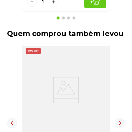
－
＋
+
Quem comprou também levou
29%
OFF