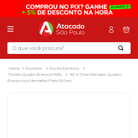
O que você procura?
Termos mais buscados
1
º
mochila
Escritório
Escrita Escritorio
Pincéis Quadro Branco e Refis
Kit 6 Tinta Marcador Quadro
2
º
sacola
Branco Azul Vermelho Preto 500ml
3
º
mala
4
º
papel toalha
5
º
pasta
6
º
papel higienico
7
º
desinfetante