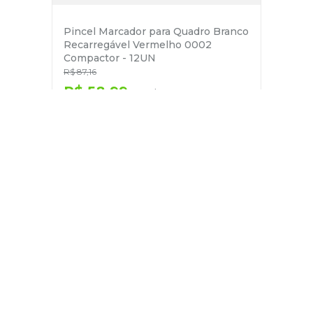
Pincel Marcador para Quadro Branco
Recarregável Vermelho 0002
Compactor - 12UN
R$
87
,
16
R$
58
,
99
no pix
em até
1
x de
R$
62
,
09
－
＋
+
Cadastre-se
E receba nossas novidades e ofertas