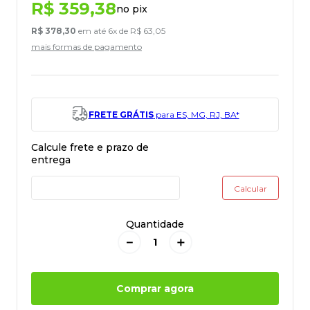
R$
359
,
38
no pix
R$
378
,
30
em até
6
x de
R$
63
,
05
mais formas de pagamento
FRETE GRÁTIS
para ES, MG, RJ, BA*
Quantidade
－
＋
Comprar agora