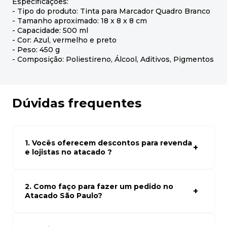
Especificações:
- Tipo do produto: Tinta para Marcador Quadro Branco
- Tamanho aproximado: 18 x 8 x 8 cm
- Capacidade: 500 ml
- Cor: Azul, vermelho e preto
- Peso: 450 g
- Composição: Poliestireno, Álcool, Aditivos, Pigmentos
Dúvidas frequentes
1. Vocês oferecem descontos para revenda
e lojistas no atacado ?
Sim, temos preços especiais para compras no atacado.
Para ter acessos aos preços faça seus cadastro em
atacado empresas e compre com os melhores preços
2. Como faço para fazer um pedido no
para seu modelo de negócio
Atacado São Paulo?
Para fazer um pedido conosco, basta navegar em nosso
site, selecionar os produtos desejados e adicionar ao