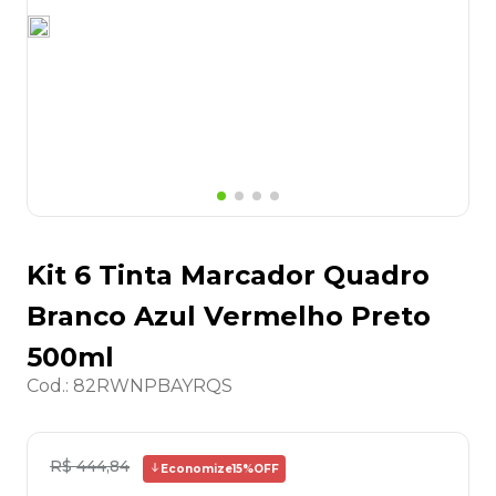
8
º
lapis
9
º
marca texto
10
º
caixa organizadora
Kit 6 Tinta Marcador Quadro
Branco Azul Vermelho Preto
500ml
Cod.
:
82RWNPBAYRQS
R$
444
,
84
Economize
15%
OFF