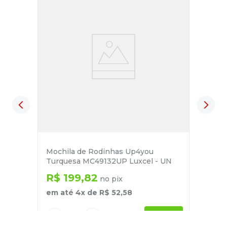
Mochila de Rodinhas Up4you
Turquesa MC49132UP Luxcel - UN
R$
199
,
82
no pix
em até
4
x de
R$
52
,
58
－
＋
+