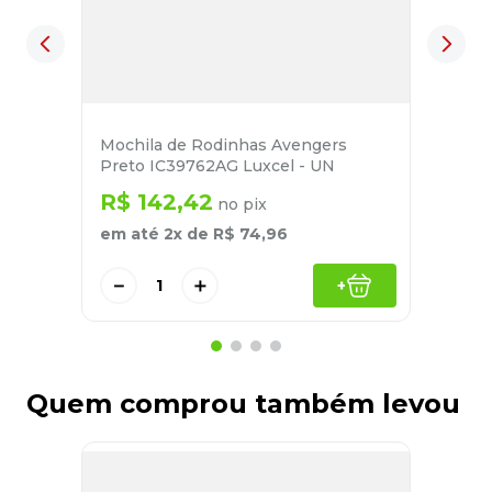
Mochila de Rodinhas Avengers
Preto IC39762AG Luxcel - UN
R$
142
,
42
no pix
em até
2
x de
R$
74
,
96
－
＋
+
Quem comprou também levou