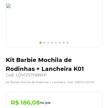
8
º
grampeador
9
º
desinfetante
10
º
marca texto
Kit Barbie Mochila de
Rodinhas + Lancheira K01
Cod.
:
LOV12S7H6NXP
Kit Barbie Mochila de Rodinhas + Lancheira. Cód.: 93870+100113
R$
186
,
08
no pix