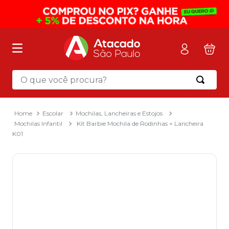
O que você procura?
Termos mais buscados
1
º
mochila
Escolar
Mochilas, Lancheiras e Estojos
Mochilas Infantil
Kit Barbie Mochila de Rodinhas + Lancheira
2
º
sacola
K01
3
º
papel toalha
4
º
mala
5
º
pasta
6
º
papel higienico
7
º
caixa organizadora