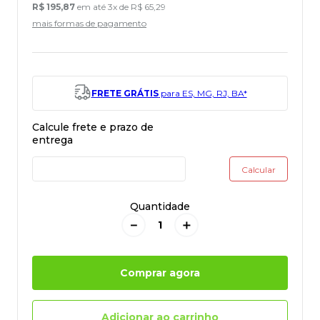
R$
195
,
87
em até
3
x de
R$
65
,
29
mais formas de pagamento
FRETE GRÁTIS
para ES, MG, RJ, BA*
Quantidade
－
＋
Comprar agora
Adicionar ao carrinho