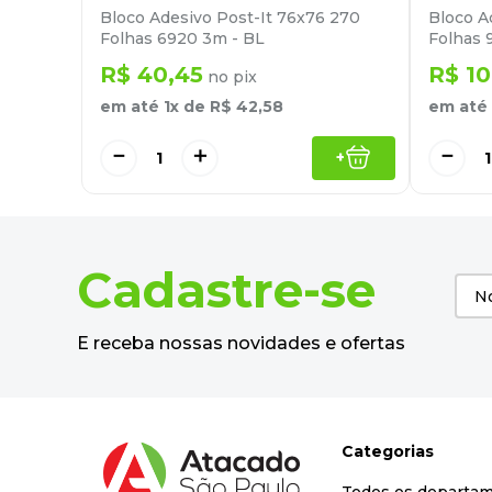
Bloco Adesivo Post-It 76x76 270
Bloco A
Folhas 6920 3m - BL
Folhas 
R$
40
,
45
R$
10
no pix
em até
1
x de
R$
42
,
58
em até
－
＋
－
+
Cadastre-se
E receba nossas novidades e ofertas
Categorias