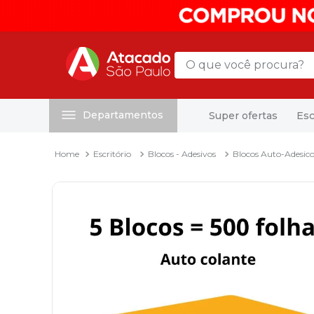
O que você procura?
Departamentos
Super ofertas
Esc
Termos mais buscados
1
º
mochila
Escritório
Blocos - Adesivos
Blocos Auto-Adesico
2
º
sacola
3
º
mala
4
º
papel toalha
5
º
pasta
6
º
papel higienico
7
º
lapis
8
º
desinfetante