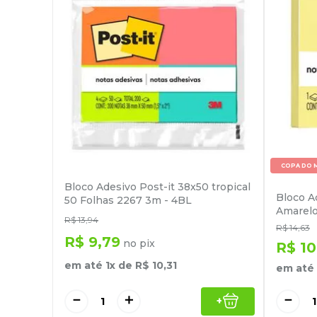
COPA DO 
Bloco Adesivo Post-it 38x50 tropical
Bloco A
50 Folhas 2267 3m - 4BL
Amarelo
R$
13
,
94
R$
14
,
63
R$
9
,
79
no pix
R$
10
em até
1
x de
R$
10
,
31
em até
－
＋
－
+