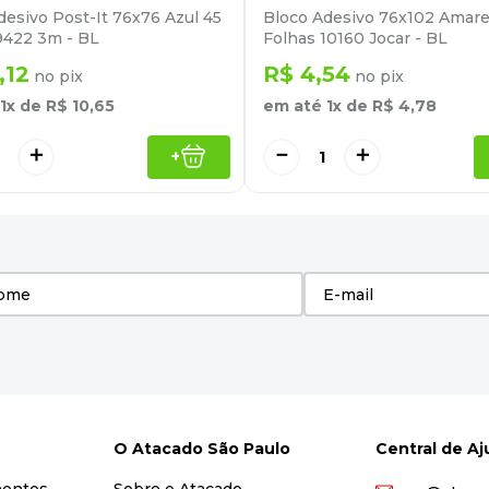
desivo Post-It 76x76 Azul 45
Bloco Adesivo 76x102 Amare
9422 3m - BL
Folhas 10160 Jocar - BL
,
12
R$
4
,
54
no pix
no pix
1
x de
R$
10
,
65
em até
1
x de
R$
4
,
78
＋
－
＋
+
O Atacado São Paulo
Central de A