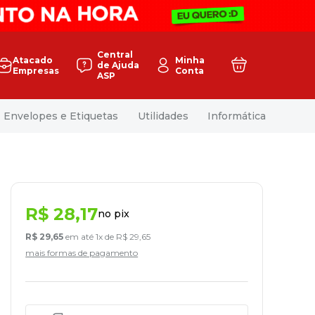
Central
Atacado
Minha
de Ajuda
Empresas
Conta
ASP
Envelopes e Etiquetas
Utilidades
Informática
R$
28
,
17
no pix
R$
29
,
65
em até
1
x de
R$
29
,
65
mais formas de pagamento