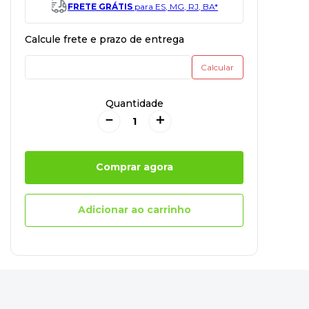
FRETE GRÁTIS
para ES, MG, RJ, BA*
Quantidade
－
＋
Comprar agora
Adicionar ao carrinho