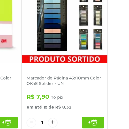
 Color
Marcador de Página 45x10mm Color
OK48 Solider - UN
R$
7
,
90
no pix
em até
1
x de
R$
8
,
32
－
＋
+
+