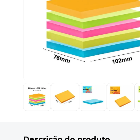
9
º
marca texto
10
º
cola
Descrição do produto