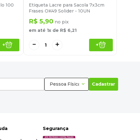
lo 100
Etiqueta Lacre para Sacola 7x3cm
Frases OK49 Solider - 10UN
R$
5
,
90
no pix
em até
1
x de
R$
6
,
21
－
＋
+
+
Pessoa Física
Cadastrar
juda
Segurança