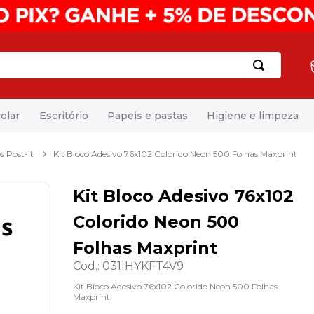
olar
Escritório
Papeis e pastas
Higiene e limpeza
s Post-it
Kit Bloco Adesivo 76x102 Colorido Neon 500 Folhas Maxprint
Kit Bloco Adesivo 76x102
Colorido Neon 500
Folhas Maxprint
Cod.
:
031IHYKFT4V9
Kit Bloco Adesivo 76x102 Colorido Neon 500 Folhas
Maxprint