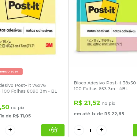
MUNDO 2026
Bloco Adesivo Post-it 38x50
desivo Post- it 76x76
100 Folhas 653 3m - 4BL
 100 Folhas 8090 3m - BL
R$
21
,
52
no pix
,
50
no pix
em até
1
x de
R$
22
,
65
1
x de
R$
11
,
05
－
＋
＋
+