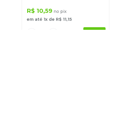
R$
10
,
59
no pix
em até
1
x de
R$
11
,
15
－
＋
+
Cadastre-se
E receba nossas novidades e ofertas
Pessoa Física
Cadastrar