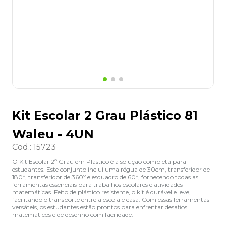
8
º
grampeador
9
º
desinfetante
10
º
marca texto
Kit Escolar 2 Grau Plástico 81
Waleu - 4UN
Cod.
:
15723
O Kit Escolar 2º Grau em Plástico é a solução completa para
estudantes. Este conjunto inclui uma régua de 30cm, transferidor de
180º, transferidor de 360º e esquadro de 60º, fornecendo todas as
ferramentas essenciais para trabalhos escolares e atividades
matemáticas. Feito de plástico resistente, o kit é durável e leve,
facilitando o transporte entre a escola e casa. Com essas ferramentas
versáteis, os estudantes estão prontos para enfrentar desafios
matemáticos e de desenho com facilidade.