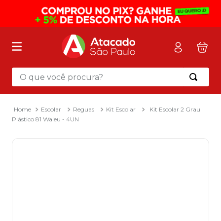
O que você procura?
Termos mais buscados
1
º
mochila
Escolar
Reguas
Kit Escolar
Kit Escolar 2 Grau
Plástico 81 Waleu - 4UN
2
º
sacola
3
º
papel toalha
4
º
mala
5
º
pasta
6
º
papel higienico
7
º
caixa organizadora