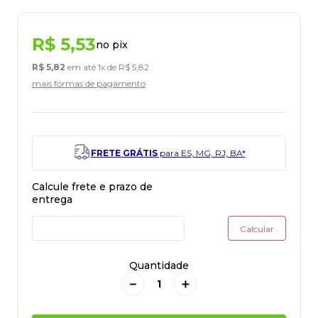
R$
5
,
53
no pix
R$
5
,
82
em até
1
x de
R$
5
,
82
mais formas de pagamento
FRETE GRÁTIS
para ES, MG, RJ, BA*
Quantidade
－
＋