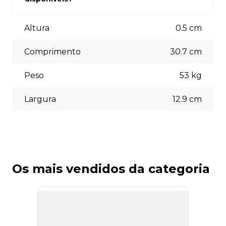
está à disposição para auxiliá-lo.
Aceitamos diversas formas de pagamento, incluindo pix
(5% off) cartões de crédito, boleto bancário. Você pode
Altura
0.5
cm
escolher a opção que melhor se adapte às suas
necessidades no momento do checkout.
Comprimento
30.7
cm
Peso
53
kg
Largura
12.9
cm
Os mais vendidos da categoria