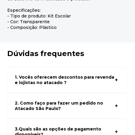
Especificações:
- Tipo de produto: Kit Escolar
- Cor: Transparente
- Composição: Plástico
Dúvidas frequentes
1. Vocês oferecem descontos para revenda
e lojistas no atacado ?
Sim, temos preços especiais para compras no atacado.
Para ter acessos aos preços faça seus cadastro em
atacado empresas e compre com os melhores preços
2. Como faço para fazer um pedido no
para seu modelo de negócio
Atacado São Paulo?
Para fazer um pedido conosco, basta navegar em nosso
site, selecionar os produtos desejados e adicionar ao
carrinho. Em seguida, siga as instruções para finalizar a
3.Quais são as opções de pagamento
compra. Se precisar de ajuda, nossa equipe de suporte
disponíveis?