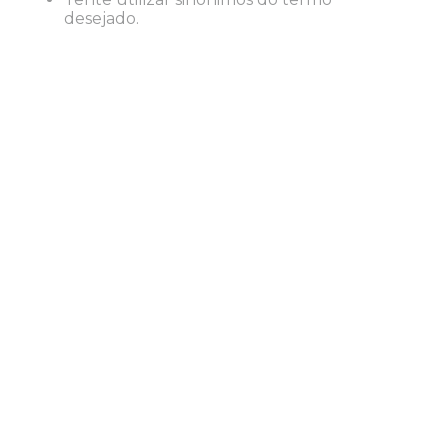
8
º
desinfetante
desejado.
9
º
marca texto
10
º
cola