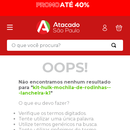
O que você procura?
Termos mais buscados
OOPS!
1
º
mochila
2
º
sacola
Não encontramos nenhum resultado
3
º
mala
para "
kit-hulk-mochila-de-rodinhas--
-lancheira-k1
"
4
º
papel toalha
O que eu devo fazer?
5
º
pasta
Verifique os termos digitados.
6
º
papel higienico
Tente utilizar uma única palavra.
7
º
lapis
Utilize termos genéricos na busca.
Tente utilizar sinônimos do termo