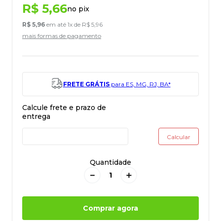
R$
5
,
66
no pix
R$
5
,
96
em até
1
x de
R$
5
,
96
mais formas de pagamento
FRETE GRÁTIS
para ES, MG, RJ, BA*
Quantidade
－
＋
Comprar agora