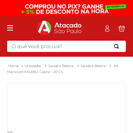
O que você procura?
Termos mais buscados
1
º
mochila
Utilidades
Saude e Beleza
Saúde e Beleza
Kit
Manicure IM46182 Casita - 2PCS
2
º
sacola
3
º
mala
4
º
papel toalha
5
º
pasta
6
º
papel higienico
7
º
desinfetante