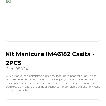
8
º
lapis
9
º
marca texto
10
º
caixa organizadora
Kit Manicure IM46182 Casita -
2PCS
Cod.
:
98024
O Kit Manicure é completo e prático, ideal para manter suas unhas
sempre bem cuidadas. Ele acompanha pinça para sobrancelha e
tesoura, oferecendo tudo o que você precisa para um acabamento
perfeito. Compacto e fácil de transportar, é perfeito para usar em casa
ou levar na bolsa.