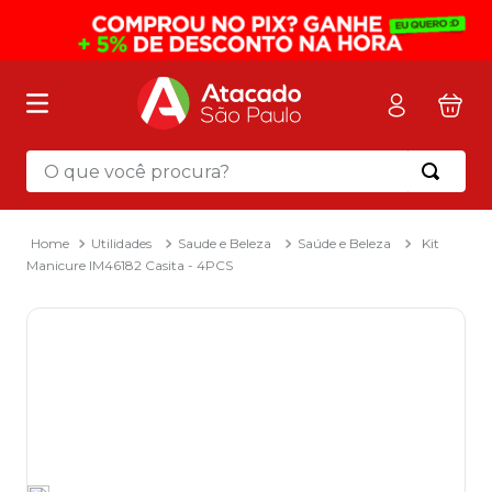
O que você procura?
Termos mais buscados
1
º
mochila
Utilidades
Saude e Beleza
Saúde e Beleza
Kit
Manicure IM46182 Casita - 4PCS
2
º
sacola
3
º
mala
4
º
papel toalha
5
º
pasta
6
º
papel higienico
7
º
desinfetante