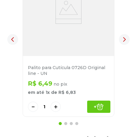
Palito para Cutícula 0726D Original
line - UN
R$
6
,
49
no pix
em até
1
x de
R$
6
,
83
－
＋
+