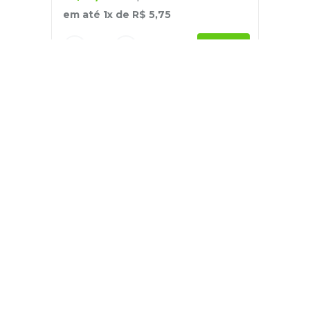
em até
1
x de
R$
5
,
75
－
＋
+
Cadastre-se
E receba nossas novidades e ofertas
Pessoa Física
Cadastrar