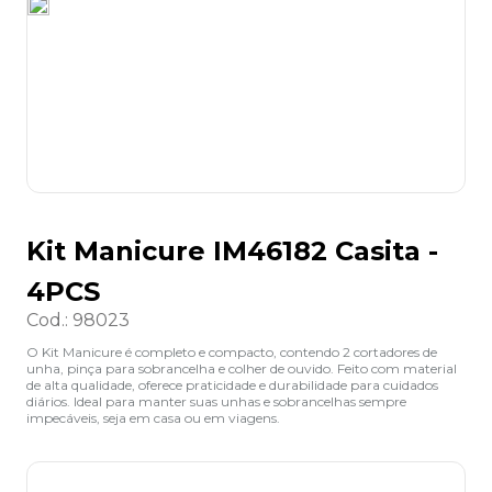
8
º
lapis
9
º
marca texto
10
º
caixa organizadora
Kit Manicure IM46182 Casita -
4PCS
Cod.
:
98023
O Kit Manicure é completo e compacto, contendo 2 cortadores de
unha, pinça para sobrancelha e colher de ouvido. Feito com material
de alta qualidade, oferece praticidade e durabilidade para cuidados
diários. Ideal para manter suas unhas e sobrancelhas sempre
impecáveis, seja em casa ou em viagens.