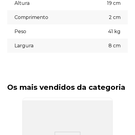
(5% off) cartões de crédito, boleto bancário. Você pode
Altura
19
cm
escolher a opção que melhor se adapte às suas
necessidades no momento do checkout.
Comprimento
2
cm
Peso
41
kg
Largura
8
cm
Os mais vendidos da categoria