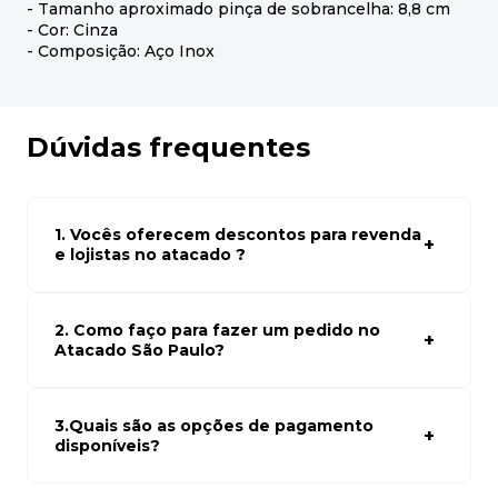
- Tamanho aproximado pinça de sobrancelha: 8,8 cm
- Cor: Cinza
- Composição: Aço Inox
Dúvidas frequentes
1. Vocês oferecem descontos para revenda
e lojistas no atacado ?
Sim, temos preços especiais para compras no atacado.
Para ter acessos aos preços faça seus cadastro em
atacado empresas e compre com os melhores preços
2. Como faço para fazer um pedido no
para seu modelo de negócio
Atacado São Paulo?
Para fazer um pedido conosco, basta navegar em nosso
site, selecionar os produtos desejados e adicionar ao
carrinho. Em seguida, siga as instruções para finalizar a
3.Quais são as opções de pagamento
compra. Se precisar de ajuda, nossa equipe de suporte
disponíveis?
está à disposição para auxiliá-lo.
Aceitamos diversas formas de pagamento, incluindo pix