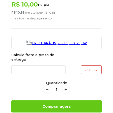
R$
10
,
00
no pix
R$
10
,
53
em até
1
x de
R$
10
,
53
mais formas de pagamento
FRETE GRÁTIS
para ES, MG, RJ, BA*
Quantidade
－
＋
Comprar agora