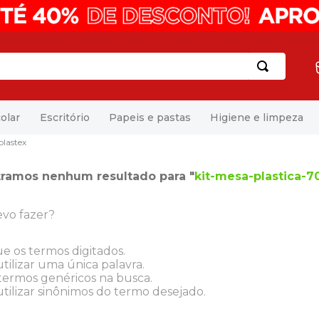
olar
Escritório
Papeis e pastas
Higiene e limpeza
lastex
ramos nenhum resultado para "
kit-mesa-plastica-
vo fazer?
ue os termos digitados.
tilizar uma única palavra.
 termos genéricos na busca.
tilizar sinônimos do termo desejado.