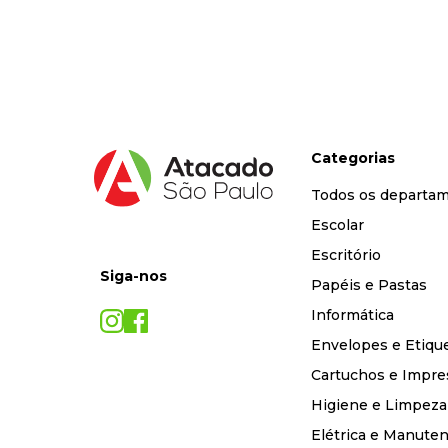
9
º
marca texto
10
º
cola
Categorias
Todos os departa
Escolar
Escritório
Siga-nos
Papéis e Pastas
Informática
Envelopes e Etiqu
Cartuchos e Impre
Higiene e Limpeza
Elétrica e Manute