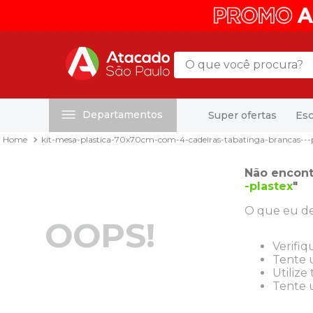
O que você procura?
Departamentos
Super ofertas
Esc
Termos mais buscados
kit-mesa-plastica-70x70cm-com-4-cadeiras-tabatinga-brancas---p
1
º
mochila
2
º
sacola
Não encont
-plastex
"
3
º
mala
O que eu de
4
º
papel toalha
OOPS!
5
º
pasta
Verifiq
Tente u
6
º
papel higienico
Utilize
Tente u
7
º
lapis
8
º
desinfetante