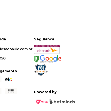
juda
Segurança
dosaopaulo.com.br
5050
agamento
Powered by