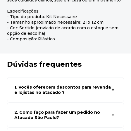
seus cuidados diários, seja em casa ou em movimento.
Especificações:
- Tipo do produto: Kit Necessaire
- Tamanho aproximado necessaire: 21 x 12 cm
- Cor: Sortido (enviado de acordo com o estoque sem
opção de escolha)
- Composição: Plástico
Dúvidas frequentes
1. Vocês oferecem descontos para revenda
e lojistas no atacado ?
Sim, temos preços especiais para compras no atacado.
Para ter acessos aos preços faça seus cadastro em
atacado empresas e compre com os melhores preços
2. Como faço para fazer um pedido no
para seu modelo de negócio
Atacado São Paulo?
Para fazer um pedido conosco, basta navegar em nosso