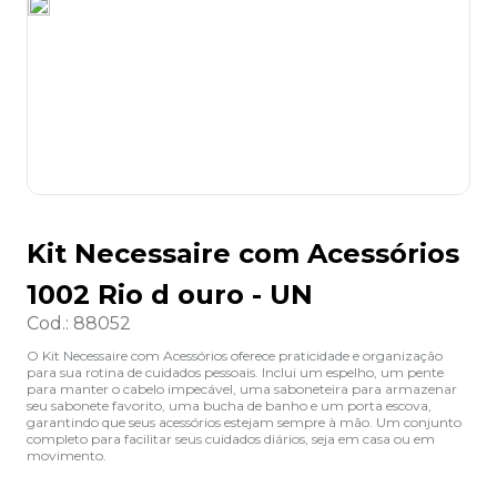
8
º
desinfetante
9
º
marca texto
10
º
cola
Kit Necessaire com Acessórios
1002 Rio d ouro - UN
Cod.
:
88052
O Kit Necessaire com Acessórios oferece praticidade e organização
para sua rotina de cuidados pessoais. Inclui um espelho, um pente
para manter o cabelo impecável, uma saboneteira para armazenar
seu sabonete favorito, uma bucha de banho e um porta escova,
garantindo que seus acessórios estejam sempre à mão. Um conjunto
completo para facilitar seus cuidados diários, seja em casa ou em
movimento.