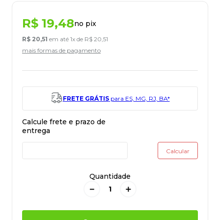
R$
19
,
48
no pix
R$
20
,
51
em até
1
x de
R$
20
,
51
mais formas de pagamento
FRETE GRÁTIS
para ES, MG, RJ, BA*
Quantidade
－
＋