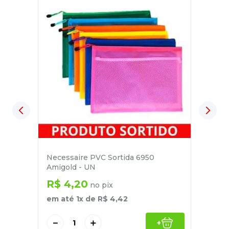
Necessaire PVC Sortida 6950
Amigold - UN
R$
4
,
20
no pix
em até
1
x de
R$
4
,
42
－
＋
+