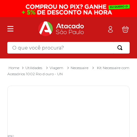
O que você procura?
Termos mais buscados
1
º
mochila
Utilidades
Viagem
Necessaire
Kit Necessaire com
Acessórios 1002 Rio d ouro - UN
2
º
sacola
3
º
mala
4
º
papel toalha
5
º
pasta
6
º
papel higienico
7
º
lapis