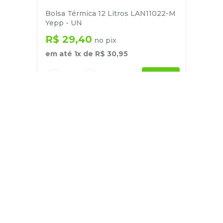
Bolsa Térmica 12 Litros LAN11022-M
Yepp - UN
R$
29
,
40
no pix
em até
1
x de
R$
30
,
95
－
＋
+
Cadastre-se
E receba nossas novidades e ofertas