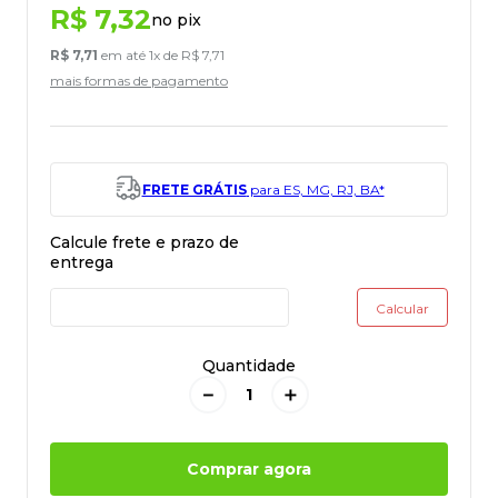
R$
7
,
32
no pix
R$
7
,
71
em até
1
x de
R$
7
,
71
mais formas de pagamento
FRETE GRÁTIS
para ES, MG, RJ, BA*
Quantidade
－
＋
Comprar agora