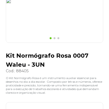
8
º
desinfetante
9
º
marca texto
10
º
cola
Kit Normógrafo Rosa 0007
Waleu - 3UN
Cod.
:
88405
O Kit Normógrafo Rosa é um instrumento auxiliar essencial para
desenhos no dia a dia escolar. Composto por letras e números, oferece
praticidade e precisão, tornando-se uma ferramenta indispensável
para a execução de trabalhos escolares e atividades que demandam
clareza e organização visual.