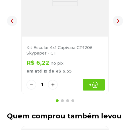
Kit Escolar 4x1 Capivara CP1206
Skypaper - CT
R$
6
,
22
no pix
em até
1
x de
R$
6
,
55
－
＋
+
Quem comprou também levou