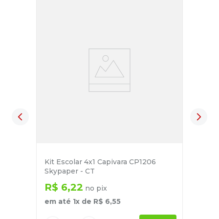
Kit Escolar 4x1 Capivara CP1206
Skypaper - CT
R$
6
,
22
no pix
em até
1
x de
R$
6
,
55