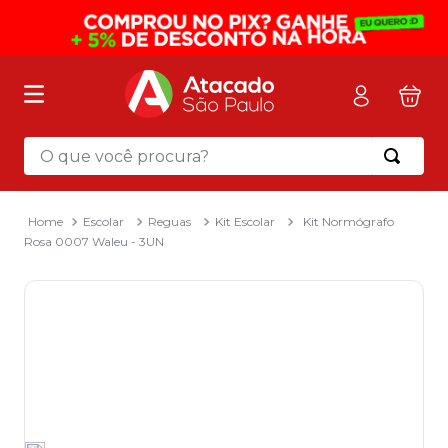
O que você procura?
Termos mais buscados
1
º
mochila
Escolar
Reguas
Kit Escolar
Kit Normógrafo
Rosa 0007 Waleu - 3UN
2
º
sacola
3
º
mala
4
º
papel toalha
5
º
pasta
6
º
papel higienico
7
º
lapis