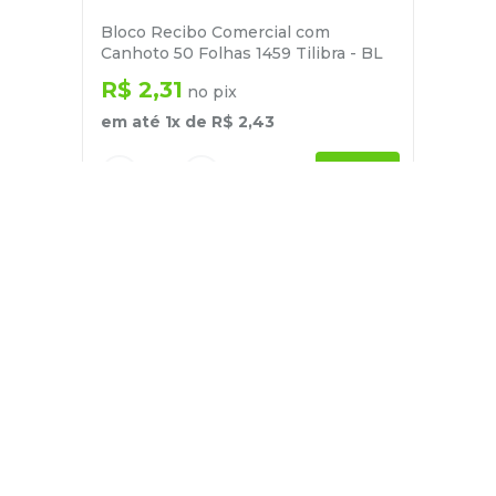
Bloco Recibo Comercial com
Canhoto 50 Folhas 1459 Tilibra - BL
R$
2
,
31
no pix
em até
1
x de
R$
2
,
43
－
＋
+
Cadastre-se
E receba nossas novidades e ofertas