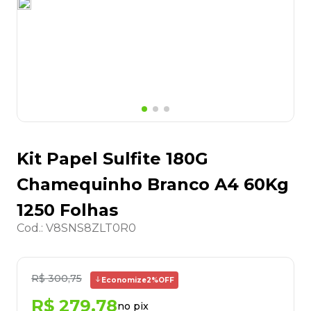
8
º
desinfetante
9
º
marca texto
10
º
cola
Kit Papel Sulfite 180G
Chamequinho Branco A4 60Kg
1250 Folhas
Cod.
:
V8SNS8ZLT0R0
R$
300
,
75
Economize
2%
OFF
R$
279
,
78
no pix