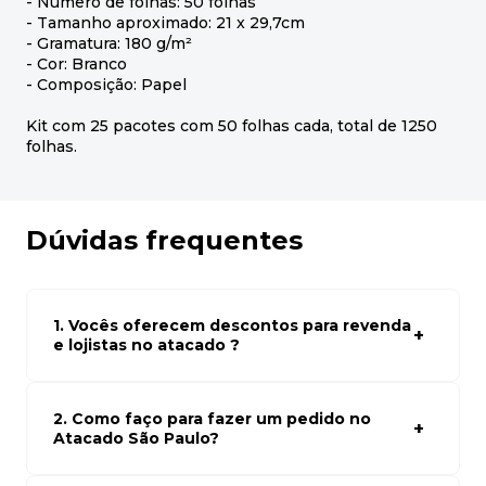
- Número de folhas: 50 folhas
- Tamanho aproximado: 21 x 29,7cm
- Gramatura: 180 g/m²
- Cor: Branco
- Composição: Papel
Kit com 25 pacotes com 50 folhas cada, total de 1250
folhas.
Dúvidas frequentes
1. Vocês oferecem descontos para revenda
e lojistas no atacado ?
Sim, temos preços especiais para compras no atacado.
Para ter acessos aos preços faça seus cadastro em
atacado empresas e compre com os melhores preços
2. Como faço para fazer um pedido no
para seu modelo de negócio
Atacado São Paulo?
Para fazer um pedido conosco, basta navegar em nosso