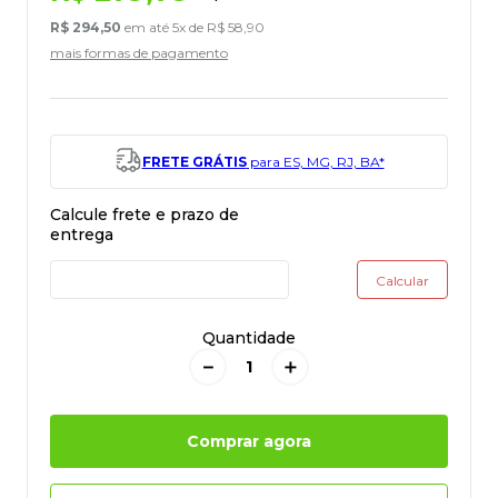
R$
294
,
50
em até
5
x de
R$
58
,
90
mais formas de pagamento
FRETE GRÁTIS
para ES, MG, RJ, BA*
Quantidade
－
＋
Comprar agora