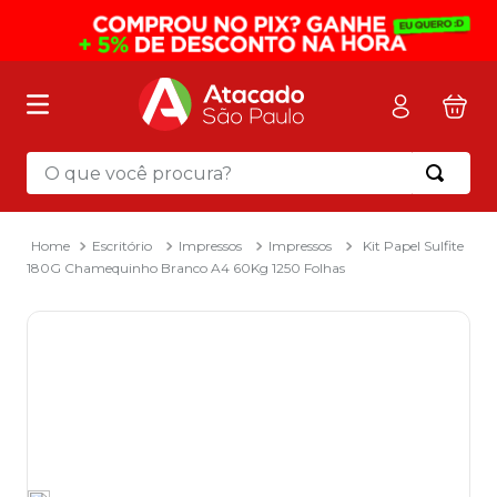
O que você procura?
Termos mais buscados
1
º
mochila
Escritório
Impressos
Impressos
Kit Papel Sulfite
180G Chamequinho Branco A4 60Kg 1250 Folhas
2
º
sacola
3
º
mala
4
º
papel toalha
5
º
pasta
6
º
papel higienico
7
º
lapis