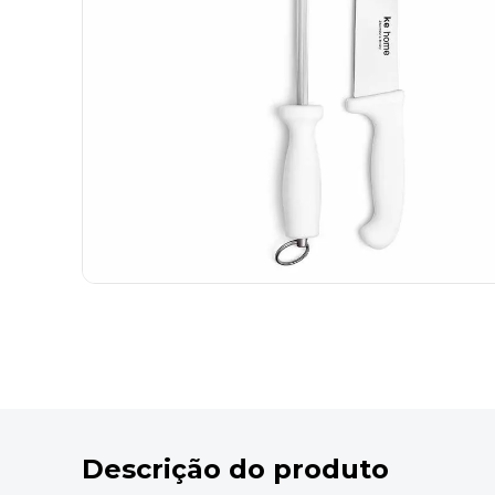
9
º
marca texto
10
º
cola
Descrição do produto