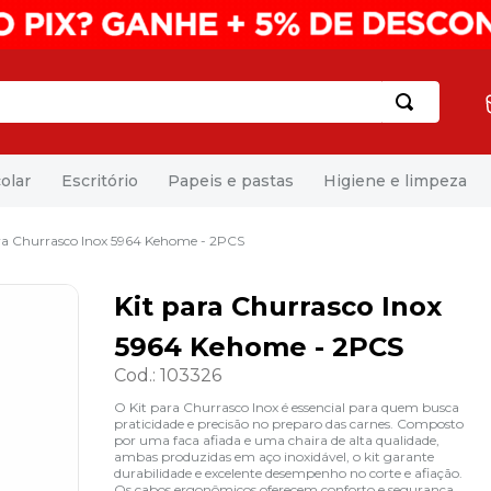
olar
Escritório
Papeis e pastas
Higiene e limpeza
ra Churrasco Inox 5964 Kehome - 2PCS
Kit para Churrasco Inox
5964 Kehome - 2PCS
Cod.
:
103326
O Kit para Churrasco Inox é essencial para quem busca
praticidade e precisão no preparo das carnes. Composto
por uma faca afiada e uma chaira de alta qualidade,
ambas produzidas em aço inoxidável, o kit garante
durabilidade e excelente desempenho no corte e afiação.
Os cabos ergonômicos oferecem conforto e segurança