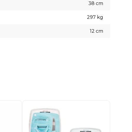
38
cm
297
kg
12
cm