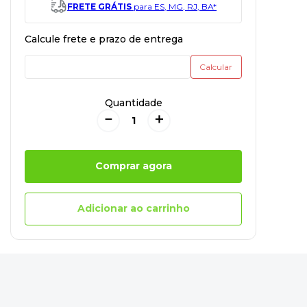
FRETE GRÁTIS
para ES, MG, RJ, BA*
Quantidade
－
＋
Comprar agora
Adicionar ao carrinho