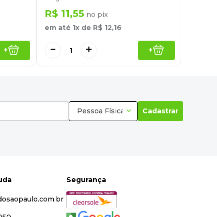
R$
11
,
55
no pix
em até
1
x de
R$
12
,
16
－
＋
+
+
Pessoa Física
Cadastrar
juda
Segurança
dosaopaulo.com.br