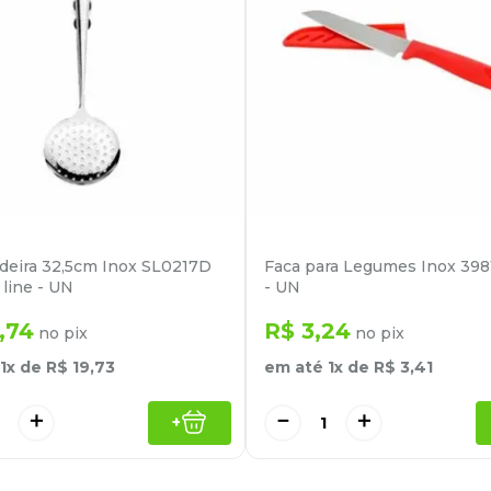
eira 32,5cm Inox SL0217D
Faca para Legumes Inox 3981 
 line - UN
- UN
,
74
R$
3
,
24
no pix
no pix
1
x de
R$
19
,
73
em até
1
x de
R$
3
,
41
＋
－
＋
+