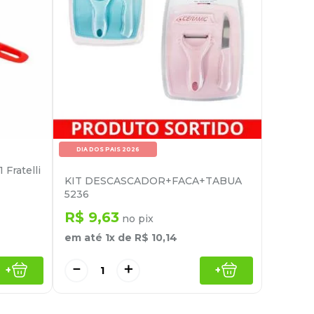
DIA DOS PAIS 2026
Fratelli
KIT DESCASCADOR+FACA+TABUA
5236
R$
9
,
63
no pix
em até
1
x de
R$
10
,
14
－
＋
+
+