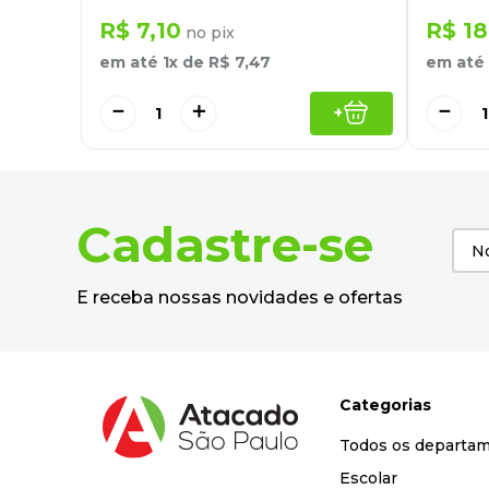
R$
7
,
10
R$
18
no pix
em até
1
x de
R$
7
,
47
em até
－
＋
－
+
Cadastre-se
E receba nossas novidades e ofertas
Categorias
Todos os departa
Escolar