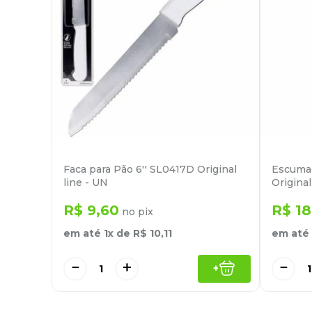
Faca para Pão 6'' SL0417D Original
Escumad
line - UN
Original
R$
9
,
60
R$
18
no pix
em até
1
x de
R$
10
,
11
em até
－
＋
－
+