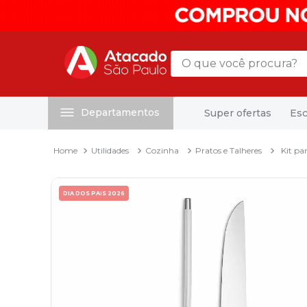
O que você procura?
Departamentos
Super ofertas
Esc
Termos mais buscados
1
º
mochila
Utilidades
Cozinha
Pratos e Talheres
Kit pa
2
º
sacola
3
º
mala
DIA DOS PAIS 2026
4
º
papel toalha
5
º
pasta
6
º
papel higienico
7
º
lapis
8
º
desinfetante