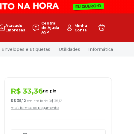
Central
Atacado
Minha
de Ajuda
Empresas
Conta
ASP
Envelopes e Etiquetas
Utilidades
Informática
R$
33
,
36
no pix
R$
35
,
12
em até
1
x de
R$
35
,
12
mais formas de pagamento