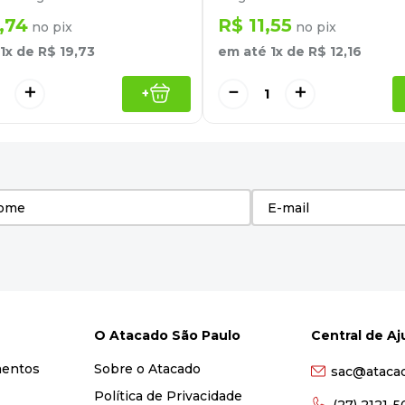
,
74
R$
11
,
55
no pix
no pix
1
x de
R$
19
,
73
em até
1
x de
R$
12
,
16
＋
－
＋
+
O Atacado São Paulo
Central de A
mentos
Sobre o Atacado
sac@ataca
Política de Privacidade