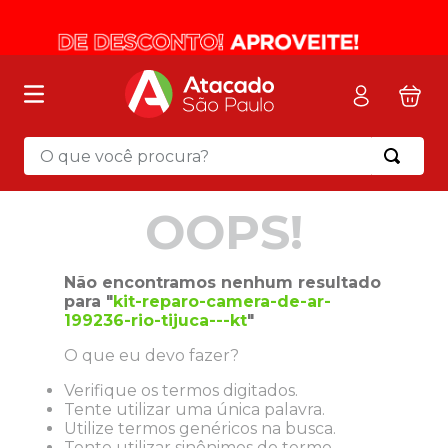
O que você procura?
Termos mais buscados
OOPS!
1
º
mochila
2
º
sacola
Não encontramos nenhum resultado
3
º
mala
para "
kit-reparo-camera-de-ar-
199236-rio-tijuca---kt
"
4
º
papel toalha
O que eu devo fazer?
5
º
pasta
Verifique os termos digitados.
6
º
papel higienico
Tente utilizar uma única palavra.
7
º
lapis
Utilize termos genéricos na busca.
Tente utilizar sinônimos do termo