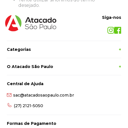
8
º
desinfetante
desejado.
9
º
marca texto
Siga-nos
10
º
cola
Categorias
+
O Atacado São Paulo
+
Central de Ajuda
sac@atacadosaopaulo.com.br
(27) 2121-5050
Formas de Pagamento