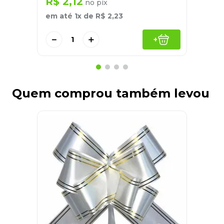
R$
2
,
12
no pix
em até
1
x de
R$
2
,
23
－
＋
+
Quem comprou também levou