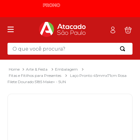
O que você procura?
Termos mais buscados
1
º
mochila
Arte & Festa
Embalagem
Fitas e Fitilhos para Presentes
Laço Pronto 45mmx71cm Rosa
2
º
sacola
Filete Dourado 5185 Make+ - 5UN
3
º
papel toalha
4
º
pasta
5
º
mala
6
º
papel higienico
7
º
caixa organizadora