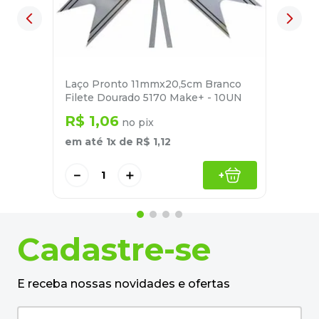
Laço Pronto 11mmx20,5cm Branco
Filete Dourado 5170 Make+ - 10UN
R$
1
,
06
no pix
em até
1
x de
R$
1
,
12
－
＋
+
Cadastre-se
E receba nossas novidades e ofertas