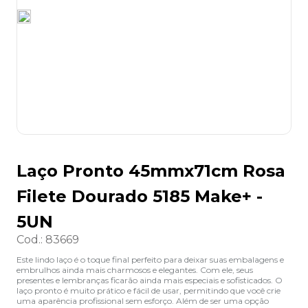
8
º
grampeador
9
º
marca texto
10
º
lapis
Laço Pronto 45mmx71cm Rosa
Filete Dourado 5185 Make+ -
5UN
Cod.
:
83669
Este lindo laço é o toque final perfeito para deixar suas embalagens e
embrulhos ainda mais charmosos e elegantes. Com ele, seus
presentes e lembranças ficarão ainda mais especiais e sofisticados. O
laço pronto é muito prático e fácil de usar, permitindo que você crie
uma aparência profissional sem esforço. Além de ser uma opção