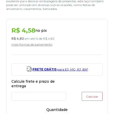
excelente para decorar embalagens de presentes, este laço também
pode ser utilizado em diversas outras ocasiões, como festas de
aniversário, casamentos, batizados.
R$
4
,
58
no pix
R$
4
,
82
em até
1
x de
R$
4
,
82
mais formas de pagamento
FRETE GRÁTIS
para ES, MG, RJ, BA*
Quantidade