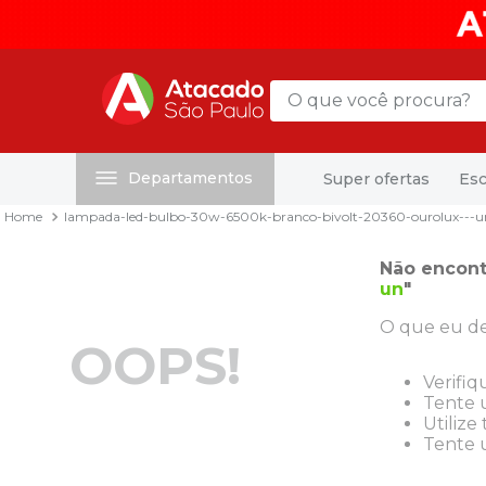
O que você procura?
Departamentos
Super ofertas
Esc
Termos mais buscados
lampada-led-bulbo-30w-6500k-branco-bivolt-20360-ourolux---u
1
º
mochila
2
º
sacola
Não encont
un
"
3
º
mala
O que eu de
4
º
papel toalha
OOPS!
5
º
pasta
Verifiq
Tente u
6
º
papel higienico
Utilize
Tente u
7
º
desinfetante
8
º
lapis