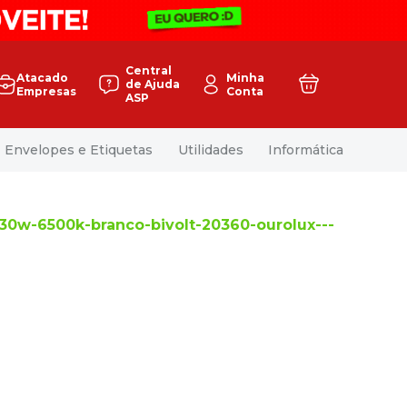
Central
Atacado
Minha
de Ajuda
Empresas
Conta
ASP
Envelopes e Etiquetas
Utilidades
Informática
30w-6500k-branco-bivolt-20360-ourolux---