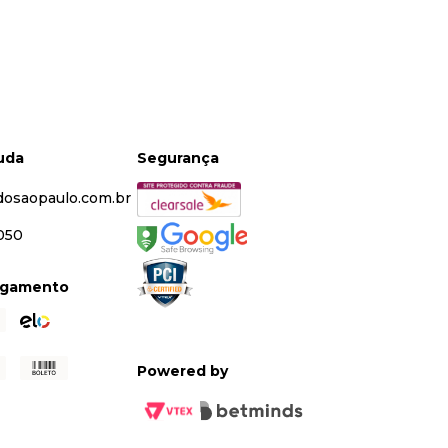
juda
Segurança
dosaopaulo.com.br
5050
agamento
Powered by