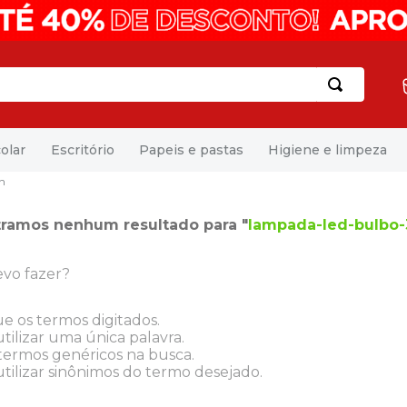
olar
Escritório
Papeis e pastas
Higiene e limpeza
n
ramos nenhum resultado para "
lampada-led-bulbo-
vo fazer?
ue os termos digitados.
tilizar uma única palavra.
 termos genéricos na busca.
tilizar sinônimos do termo desejado.