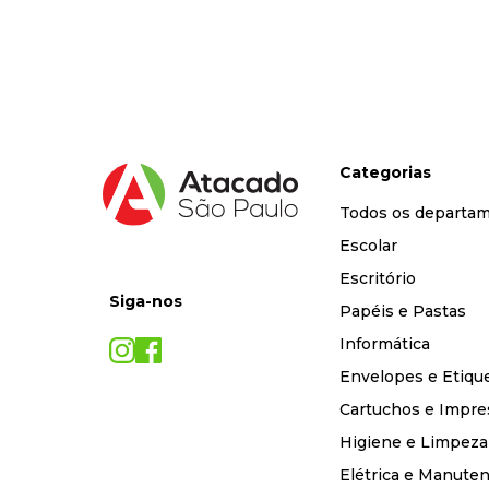
9
º
marca texto
10
º
caixa organizadora
Categorias
Todos os departa
Escolar
Escritório
Siga-nos
Papéis e Pastas
Informática
Envelopes e Etiqu
Cartuchos e Impre
Higiene e Limpeza
Elétrica e Manute