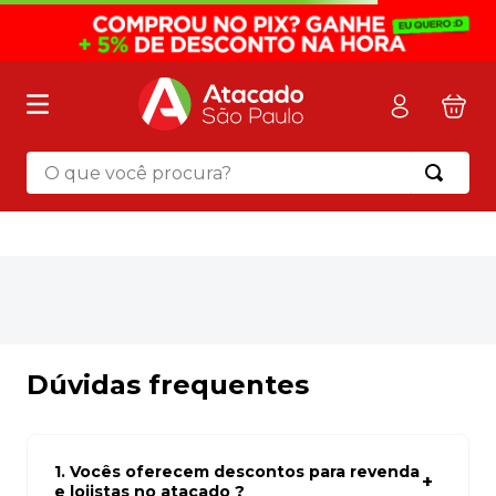
O que você procura?
Termos mais buscados
1
º
mochila
2
º
sacola
3
º
papel toalha
4
º
mala
Dúvidas frequentes
5
º
pasta
6
º
papel higienico
1. Vocês oferecem descontos para revenda
7
º
caixa organizadora
e lojistas no atacado ?