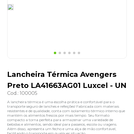
8
º
grampeador
9
º
desinfetante
10
º
marca texto
Lancheira Térmica Avengers
Preto LA41663AG01 Luxcel - UN
Cod.
:
100005
A lancheira térmica é uma escolha prática e confortável para o
transporte seguro de lanches e refeições! Fabricada com materiais
resistentes e de qualidade, conta com isolamento térmico interno que
mantém os alimentos frescos por mais tempo. Seu formato
compacto a torna perfeita para armazenar uma variedade de
bebidas e alimentos, sendo ideal para passeios, escola ou viagens.
Além disso, apresenta um fecho e uma alça de mão confortável,
facilitando o transporte em qualquer situação.