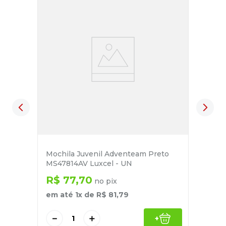
Mochila Juvenil Adventeam Preto
MS47814AV Luxcel - UN
R$
77
,
70
no pix
em até
1
x de
R$
81
,
79
－
＋
+