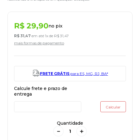
R$
29
,
90
no pix
R$
31
,
47
em até
1
x de
R$
31
,
47
mais formas de pagamento
FRETE GRÁTIS
para ES, MG, RJ, BA*
Quantidade
－
＋