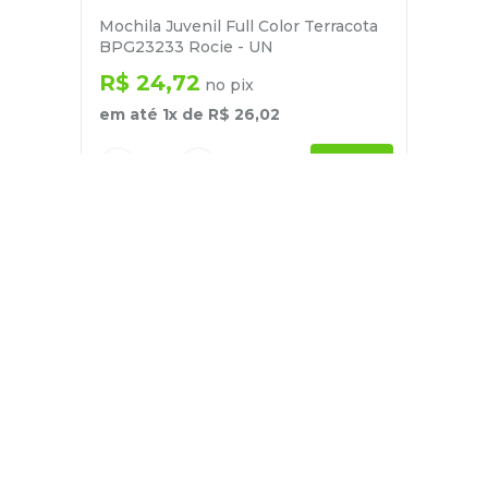
Mochila Juvenil Full Color Terracota
BPG23233 Rocie - UN
R$
24
,
72
no pix
em até
1
x de
R$
26
,
02
－
＋
+
Cadastre-se
E receba nossas novidades e ofertas