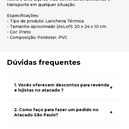
transporte em qualquer situação.
Especificações:
- Tipo de produto: Lancheira Térmica
- Tamanho aproximado (AxLxP): 20 x 24 x 10 cm
- Cor: Preto
- Composição: Poliéster, PVC
Dúvidas frequentes
1. Vocês oferecem descontos para revenda
e lojistas no atacado ?
Sim, temos preços especiais para compras no atacado.
Para ter acessos aos preços faça seus cadastro em
atacado empresas e compre com os melhores preços
2. Como faço para fazer um pedido no
para seu modelo de negócio
Atacado São Paulo?
Para fazer um pedido conosco, basta navegar em nosso