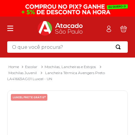
O que você procura?
Termos mais buscados
1
º
mochila
Escolar
Mochilas, Lancheiras e Estojos
Mochilas Juvenil
Lancheira Térmica Avengers Preto
2
º
sacola
LA41663AG01 Luxcel - UN
3
º
papel toalha
4
º
mala
LUXCEL FRETE GRÁTIS*
5
º
pasta
6
º
papel higienico
7
º
caixa organizadora