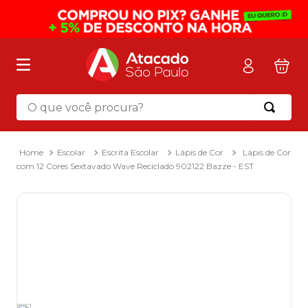
O que você procura?
Termos mais buscados
1
º
mochila
Escolar
Escrita Escolar
Lápis de Cor
Lápis de Cor
com 12 Cores Sextavado Wave Reciclado 902122 Bazze - EST
2
º
sacola
3
º
mala
4
º
papel toalha
5
º
pasta
6
º
papel higienico
7
º
desinfetante