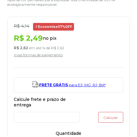
ecologicamente responsável.
R$
4
,
14
Economize
37%
OFF
R$
2
,
49
no pix
R$
2
,
62
em até
1
x de
R$
2
,
62
mais formas de pagamento
FRETE GRÁTIS
para ES, MG, RJ, BA*
Quantidade