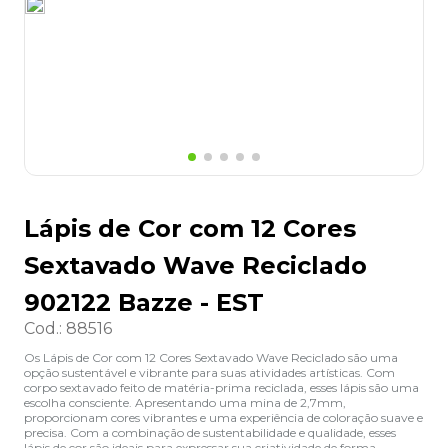
8
º
lapis
9
º
marca texto
10
º
caixa organizadora
Lápis de Cor com 12 Cores
Sextavado Wave Reciclado
902122 Bazze - EST
Cod.
:
88516
Os Lápis de Cor com 12 Cores Sextavado Wave Reciclado são uma
opção sustentável e vibrante para suas atividades artísticas. Com
corpo sextavado feito de matéria-prima reciclada, esses lápis são uma
escolha consciente. Apresentando uma mina de 2,7mm,
proporcionam cores vibrantes e uma experiência de coloração suave e
precisa. Com a combinação de sustentabilidade e qualidade, esses
lápis de cor são ideais para expressar sua criatividade de forma