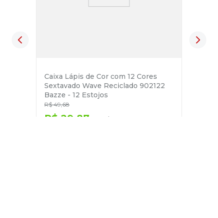
Caixa Lápis de Cor com 12 Cores
Sextavado Wave Reciclado 902122
Bazze - 12 Estojos
R$
49
,
68
R$
29
,
87
no pix
em até
1
x de
R$
31
,
44
－
＋
+
Cadastre-se