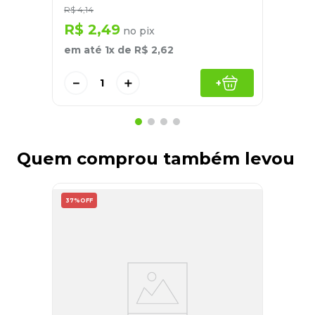
R$
4
,
14
R$
2
,
49
no pix
em até
1
x de
R$
2
,
62
－
＋
+
Quem comprou também levou
37%
OFF