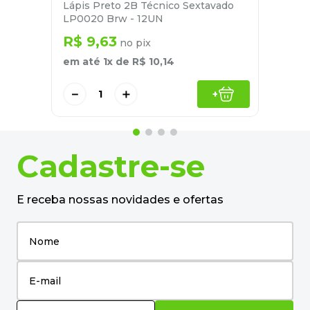
Lápis Preto 2B Técnico Sextavado
LP0020 Brw - 12UN
R$
9
,
63
no pix
em até
1
x de
R$
10
,
14
－
＋
+
Cadastre-se
E receba nossas novidades e ofertas