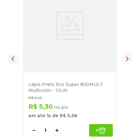
Lápis Preto Eco Super 800MULT
Multicolor - 12UN
R$
6
,
45
R$
5
,
30
no pix
em até
1
x de
R$
5
,
58
－
＋
+