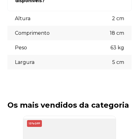
disponíveis?
está à disposição para auxiliá-lo.
Aceitamos diversas formas de pagamento, incluindo pix
(5% off) cartões de crédito, boleto bancário. Você pode
Altura
2
cm
escolher a opção que melhor se adapte às suas
necessidades no momento do checkout.
Comprimento
18
cm
Peso
63
kg
Largura
5
cm
Os mais vendidos da categoria
13%
OFF