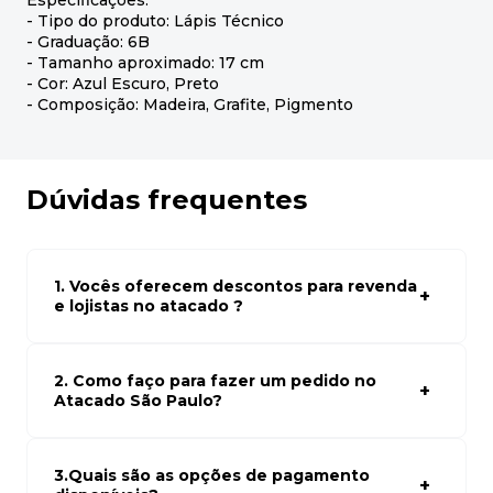
Especificações:
- Tipo do produto: Lápis Técnico
- Graduação: 6B
- Tamanho aproximado: 17 cm
- Cor: Azul Escuro, Preto
- Composição: Madeira, Grafite, Pigmento
Dúvidas frequentes
1. Vocês oferecem descontos para revenda
e lojistas no atacado ?
Sim, temos preços especiais para compras no atacado.
Para ter acessos aos preços faça seus cadastro em
atacado empresas e compre com os melhores preços
2. Como faço para fazer um pedido no
para seu modelo de negócio
Atacado São Paulo?
Para fazer um pedido conosco, basta navegar em nosso
site, selecionar os produtos desejados e adicionar ao
carrinho. Em seguida, siga as instruções para finalizar a
3.Quais são as opções de pagamento
compra. Se precisar de ajuda, nossa equipe de suporte