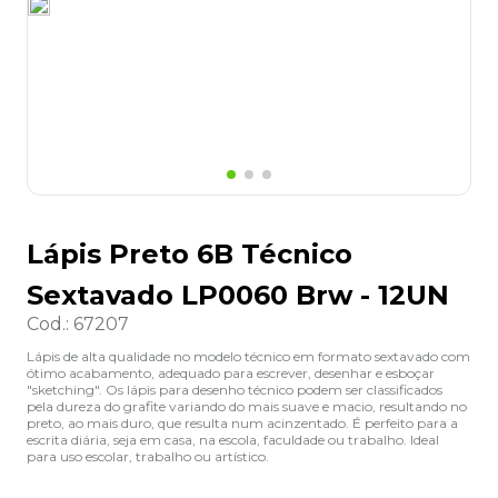
8
º
grampeador
9
º
desinfetante
10
º
marca texto
Lápis Preto 6B Técnico
Sextavado LP0060 Brw - 12UN
Cod.
:
67207
Lápis de alta qualidade no modelo técnico em formato sextavado com
ótimo acabamento, adequado para escrever, desenhar e esboçar
"sketching". Os lápis para desenho técnico podem ser classificados
pela dureza do grafite variando do mais suave e macio, resultando no
preto, ao mais duro, que resulta num acinzentado. É perfeito para a
escrita diária, seja em casa, na escola, faculdade ou trabalho. Ideal
para uso escolar, trabalho ou artístico.