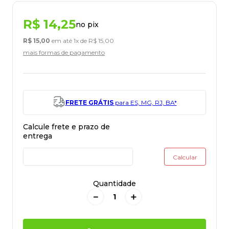
R$
14
,
25
no pix
R$
15
,
00
em até
1
x de
R$
15
,
00
mais formas de pagamento
FRETE GRÁTIS
para ES, MG, RJ, BA*
Quantidade
－
＋