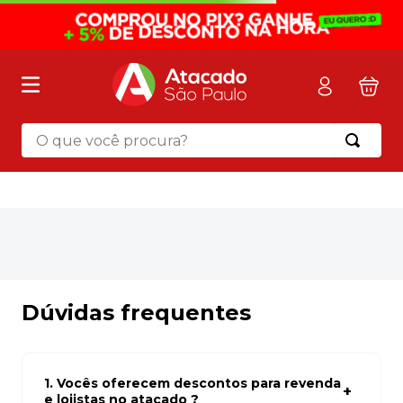
O que você procura?
OOPS!
Não encontramos nenhum resultado
para "
lapis-preto-hb-redondo-
resina-lp1441-brw---144un
"
O que eu devo fazer?
Verifique os termos digitados.
Tente utilizar uma única palavra.
Utilize termos genéricos na busca.
Tente utilizar sinônimos do termo