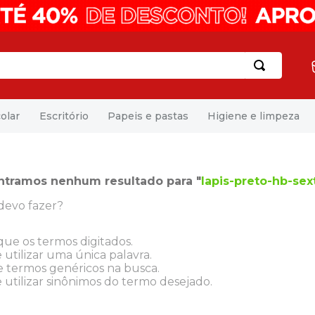
olar
Escritório
Papeis e pastas
Higiene e limpeza
ntramos nenhum resultado para "
lapis-preto-hb-se
devo fazer?
ique os termos digitados.
 utilizar uma única palavra.
ze termos genéricos na busca.
 utilizar sinônimos do termo desejado.