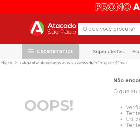
O que você procura?
Departamentos
Super ofertas
Esc
Termos mais buscados
lapis-preto-hb-sextavado-reciclado-eco-lp1444-brw---144un
1
º
mochila
2
º
sacola
Não enco
3
º
papel toalha
O que eu 
4
º
mala
OOPS!
5
º
pasta
Verif
Tente
6
º
papel higienico
Utili
Tente
7
º
caixa organizadora
8
º
grampeador