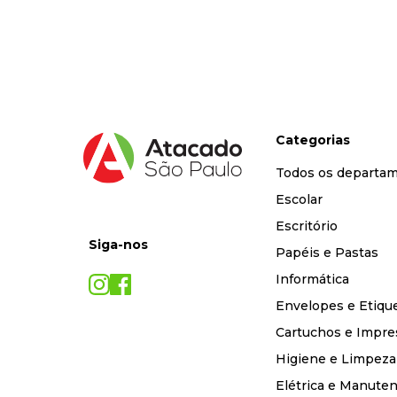
9
º
desinfetante
10
º
marca texto
Categorias
Todos os departa
Escolar
Escritório
Siga-nos
Papéis e Pastas
Informática
Envelopes e Etiqu
Cartuchos e Impre
Higiene e Limpeza
Elétrica e Manute