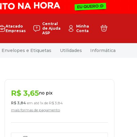
Central
Atacado
Minha
de Ajuda
Empresas
Conta
ASP
Envelopes e Etiquetas
Utilidades
Informática
R$
3
,
65
no pix
R$
3
,
84
em até
1
x de
R$
3
,
84
mais formas de pagamento