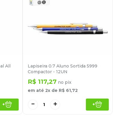
l All
Lapiseira 0.7 Aluno Sortida 5999
Compactor - 12UN
R$
117
,
27
no pix
em até
2
x de
R$
61
,
72
－
＋
+
+