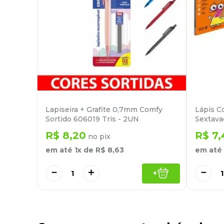
Lapiseira + Grafite 0,7mm Comfy
Lápis C
Sortido 606019 Tris - 2UN
Sextava
R$
8
,
20
R$
7
,
no pix
em até
1
x de
R$
8
,
63
em até
－
＋
－
+