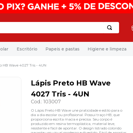
olar
Escritório
Papeis e pastas
Higiene e limpeza
to HB Wave 4027 Tris - 4UN
Lápis Preto HB Wave
4027 Tris - 4UN
Cod.
:
103007
O Lápis Preto HB Wave une praticidade e estilo para o
dia a dia escolar ou profissional. Possui traço HB, que
proporciona escrita macia e precisa. Seu corpo é
produzido em resina termoplástica, material leve,
resistente e fácil de apontar. O design listrado colorido
garante um visual moderno e divertido. Fácil de apontar