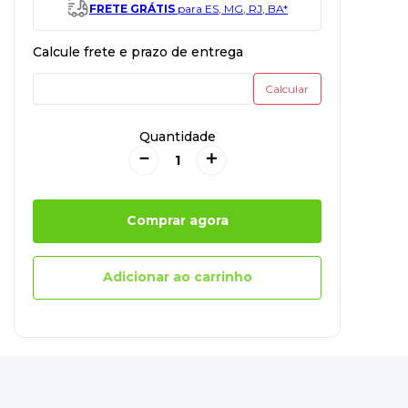
FRETE GRÁTIS
para ES, MG, RJ, BA*
Quantidade
－
＋
Comprar agora
Adicionar ao carrinho