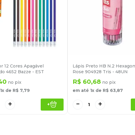
or 12 Cores Apagável
Lápis Preto HB N.2 Hexagona
do 4652 Bazze - EST
Rose 904928 Tris - 48UN
40
R$
60
,
68
no pix
no pix
1
x de
R$
7
,
79
em até
1
x de
R$
63
,
87
＋
－
＋
+