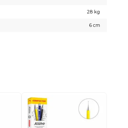
28
kg
6
cm