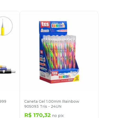
5999
Caneta Gel 1.00mm Rainbow
905093 Tris - 24UN
R$
170
,
32
no pix