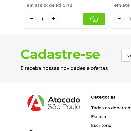
em até
1
x de
R$
5
,
72
em até
－
＋
－
+
Cadastre-se
E receba nossas novidades e ofertas
Categorias
Todos os departa
Escolar
Escritório