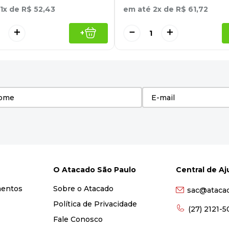
1
x de
R$
52
,
43
em até
2
x de
R$
61
,
72
＋
－
＋
+
O Atacado São Paulo
Central de A
mentos
Sobre o Atacado
sac@ataca
Política de Privacidade
(27) 2121-
Fale Conosco