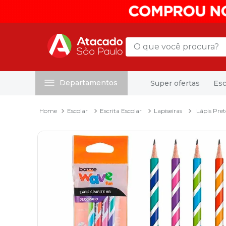
O que você procura?
Departamentos
Super ofertas
Esc
Termos mais buscados
1
º
mochila
Escolar
Escrita Escolar
Lapiseiras
Lápis Pre
2
º
sacola
3
º
mala
4
º
papel toalha
5
º
pasta
6
º
papel higienico
7
º
desinfetante
8
º
lapis