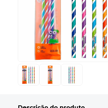
9
º
marca texto
10
º
caixa organizadora
Descrição do produto