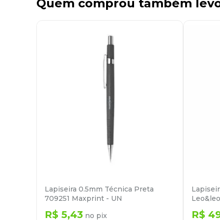
Quem comprou também lev
Lapiseira 0.5mm Técnica Preta
Lapisei
709251 Maxprint - UN
Leo&leo
R$
5
,
43
R$
4
no pix