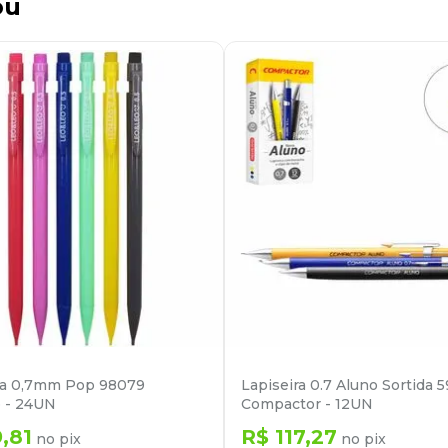
ou
ra 0,7mm Pop 98079
Lapiseira 0.7 Aluno Sortida 
 - 24UN
Compactor - 12UN
9
,
81
R$
117
,
27
no pix
no pix