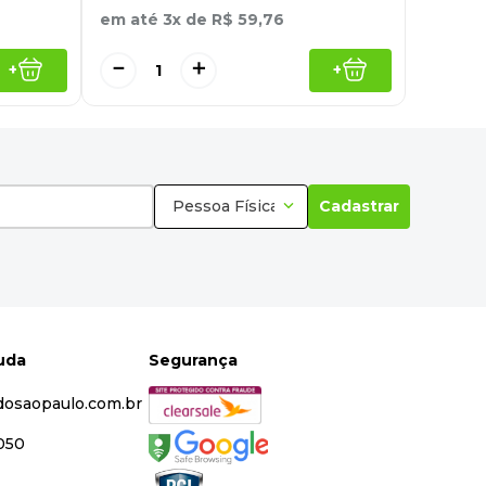
em até
3
x de
R$
59
,
76
－
＋
+
+
Pessoa Física
Cadastrar
juda
Segurança
dosaopaulo.com.br
5050