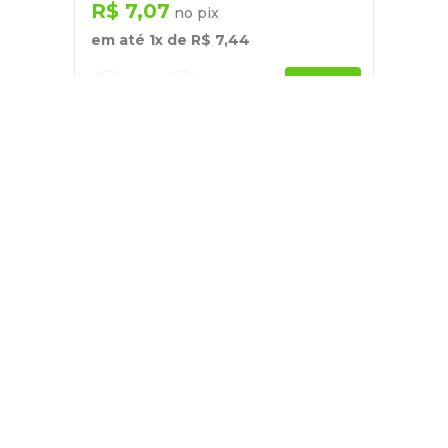
R$
7
,
07
no pix
em até
1
x de
R$
7
,
44
－
＋
+
Cadastre-se
E receba nossas novidades e ofertas
Pessoa Física
Cadastrar