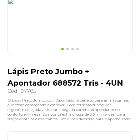
8
º
grampeador
9
º
desinfetante
10
º
marca texto
Lápis Preto Jumbo +
Apontador 688572 Tris - 4UN
Cod.
:
97705
O Lápis Preto Jumbo com Apontador é perfeito para as mãozinhas
que estão começando a escrever! Com formato triangular
ergonômico, ajuda a treinar a pegada correta, proporcionando
conforto e firmeza. Sua ponta extra grossa de 3,5 mm é ideal para
traços criativos e marcantes. Um aliado divertido para o aprendizado!