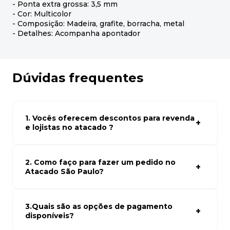
- Ponta extra grossa: 3,5 mm
- Cor: Multicolor
- Composição: Madeira, grafite, borracha, metal
- Detalhes: Acompanha apontador
Dúvidas frequentes
1. Vocês oferecem descontos para revenda
e lojistas no atacado ?
Sim, temos preços especiais para compras no atacado.
Para ter acessos aos preços faça seus cadastro em
atacado empresas e compre com os melhores preços
2. Como faço para fazer um pedido no
para seu modelo de negócio
Atacado São Paulo?
Para fazer um pedido conosco, basta navegar em nosso
site, selecionar os produtos desejados e adicionar ao
carrinho. Em seguida, siga as instruções para finalizar a
3.Quais são as opções de pagamento
compra. Se precisar de ajuda, nossa equipe de suporte
disponíveis?
está à disposição para auxiliá-lo.