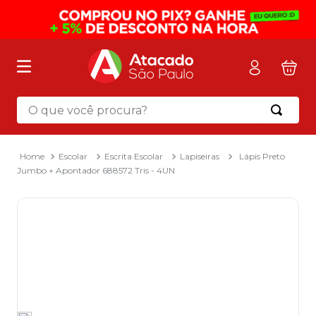
O que você procura?
Termos mais buscados
1
º
mochila
Escolar
Escrita Escolar
Lapiseiras
Lápis Preto
Jumbo + Apontador 688572 Tris - 4UN
2
º
sacola
3
º
papel toalha
4
º
mala
5
º
pasta
6
º
papel higienico
7
º
caixa organizadora