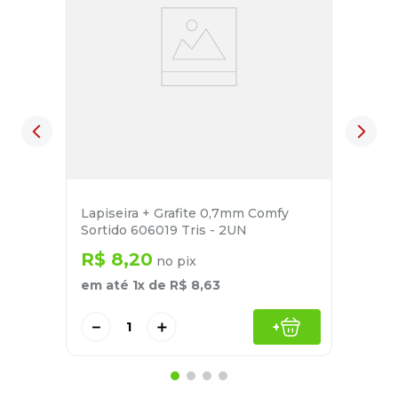
Lapiseira + Grafite 0,7mm Comfy
Sortido 606019 Tris - 2UN
R$
8
,
20
no pix
em até
1
x de
R$
8
,
63
－
＋
+