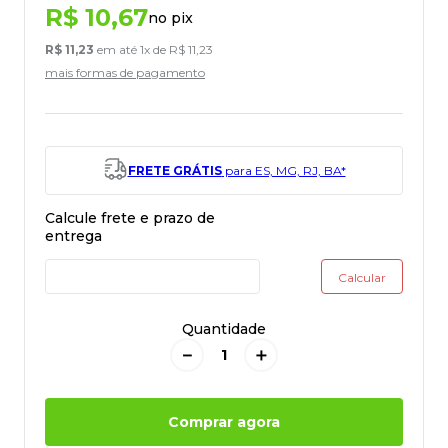
R$
10
,
67
no pix
R$
11
,
23
em até
1
x de
R$
11
,
23
mais formas de pagamento
FRETE GRÁTIS
para ES, MG, RJ, BA*
Quantidade
－
＋
Comprar agora