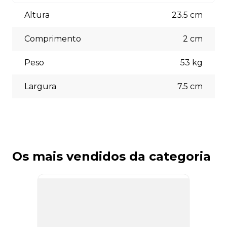
Aceitamos diversas formas de pagamento, incluindo pix
(5% off) cartões de crédito, boleto bancário. Você pode
Altura
23.5
cm
escolher a opção que melhor se adapte às suas
necessidades no momento do checkout.
Comprimento
2
cm
Peso
53
kg
Largura
7.5
cm
Os mais vendidos da categoria