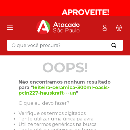
O que você procura?
Termos mais buscados
OOPS!
1
º
mochila
2
º
sacola
Não encontramos nenhum resultado
3
º
papel toalha
para "
leiteira-ceramica-300ml-oasis-
pcln227-hauskraft---un
"
4
º
pasta
O que eu devo fazer?
5
º
mala
Verifique os termos digitados.
6
º
papel higienico
Tente utilizar uma única palavra.
7
º
caixa organizadora
Utilize termos genéricos na busca.
Tente utilizar sinônimos do termo