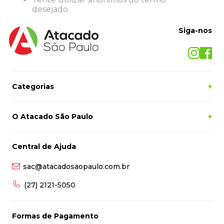
8
º
grampeador
desejado.
9
º
marca texto
Siga-nos
10
º
lapis
Categorias
+
O Atacado São Paulo
+
Central de Ajuda
sac@atacadosaopaulo.com.br
(27) 2121-5050
Formas de Pagamento