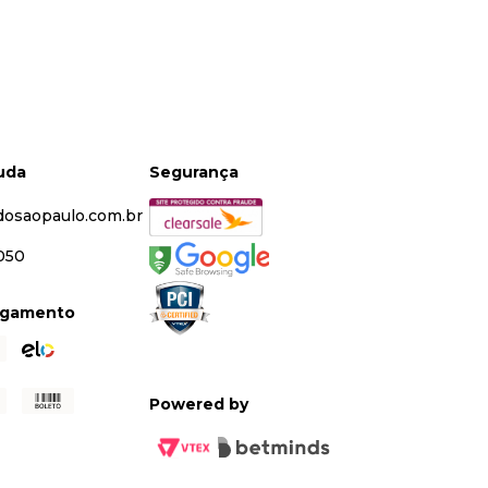
juda
Segurança
dosaopaulo.com.br
5050
agamento
Powered by