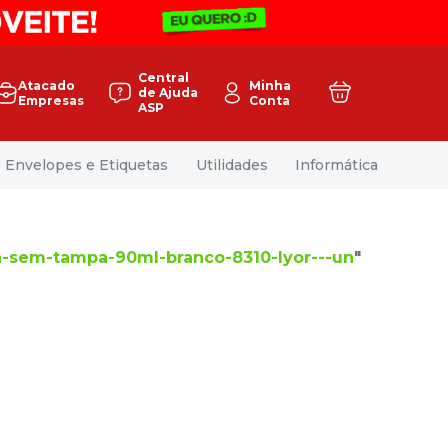
Central
Atacado
Minha
de Ajuda
Empresas
Conta
ASP
Envelopes e Etiquetas
Utilidades
Informática
na-sem-tampa-90ml-branco-8310-lyor---un
"