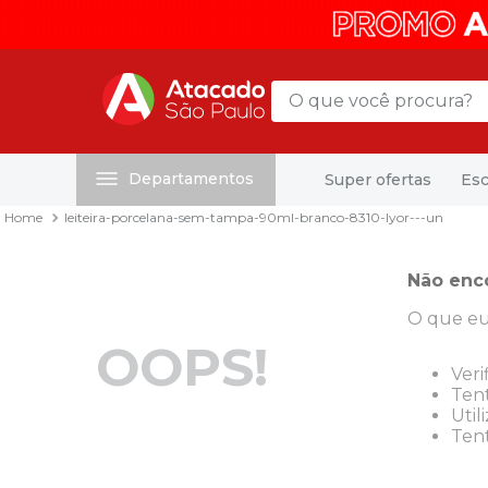
O que você procura?
Departamentos
Super ofertas
Esc
Termos mais buscados
leiteira-porcelana-sem-tampa-90ml-branco-8310-lyor---un
1
º
mochila
2
º
sacola
Não enc
3
º
mala
O que eu
4
º
papel toalha
OOPS!
5
º
pasta
Veri
Tent
6
º
papel higienico
Util
Tent
7
º
desinfetante
8
º
lapis