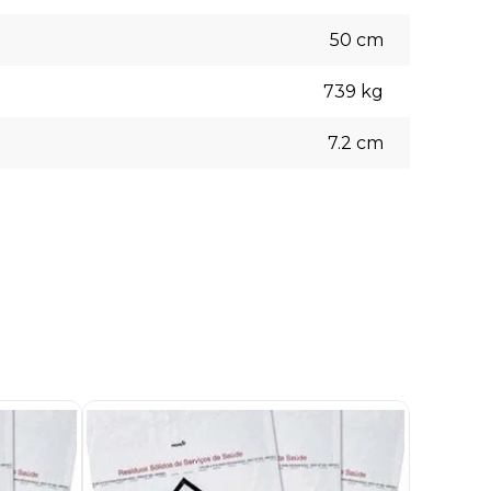
50
cm
739
kg
7.2
cm