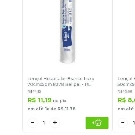
Lençol Hospitalar Branco Luxo
Lençol 
70cmx50m 8378 Belipel - RL
50cmx50
R$
14
,
12
R$
10
,
95
R$
11
,
19
R$
8
,
no pix
em até
1
x de
R$
11
,
78
em até
－
＋
－
+