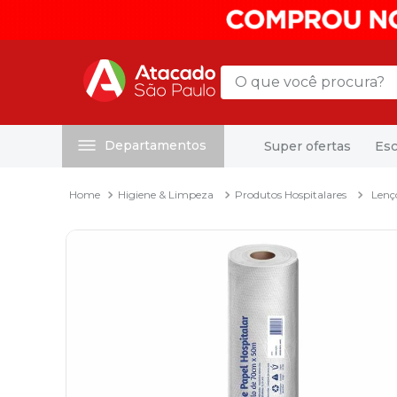
O que você procura?
Departamentos
Super ofertas
Esc
Termos mais buscados
1
º
mochila
Higiene & Limpeza
Produtos Hospitalares
Lenç
2
º
sacola
3
º
papel toalha
4
º
mala
5
º
pasta
6
º
papel higienico
7
º
caixa organizadora
8
º
grampeador