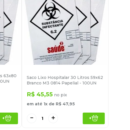
os 63x80
Saco Lixo Hospitalar 30 Litros 59x62
100UN
Branco M3 0814 Papelial - 100UN
R$
45
,
55
no pix
em até
1
x de
R$
47
,
95
－
＋
+
+