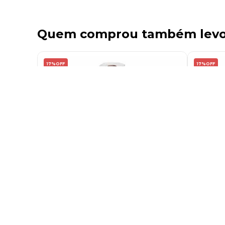
Quem comprou também lev
17%
OFF
17%
OFF
Lençol Hospitalar Branco Luxo
Lençol 