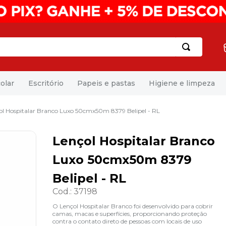
olar
Escritório
Papeis e pastas
Higiene e limpeza
ol Hospitalar Branco Luxo 50cmx50m 8379 Belipel - RL
Lençol Hospitalar Branco
Luxo 50cmx50m 8379
Belipel - RL
Cod.
:
37198
O Lençol Hospitalar Branco foi desenvolvido para cobrir
camas, macas e superfícies, proporcionando proteção
contra o contato direto de pessoas com locais de uso