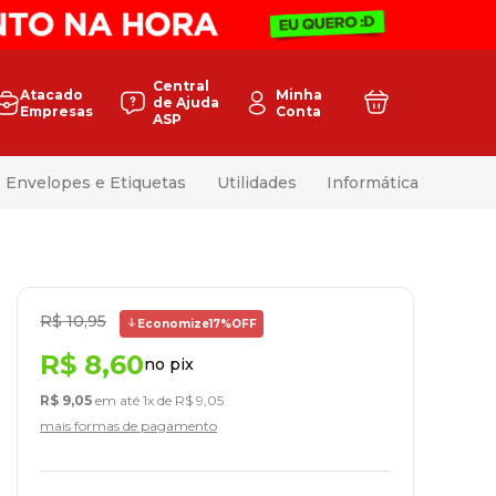
Central
Atacado
Minha
de Ajuda
Empresas
Conta
ASP
Envelopes e Etiquetas
Utilidades
Informática
R$
10
,
95
Economize
17%
OFF
R$
8
,
60
no pix
R$
9
,
05
em até
1
x de
R$
9
,
05
mais formas de pagamento