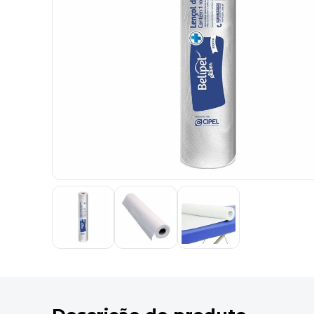
9
º
desinfetante
10
º
marca texto