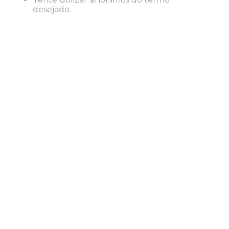
8
º
desinfetante
desejado.
9
º
marca texto
10
º
cola