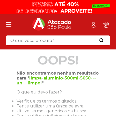
O que você procura?
Termos mais buscados
OOPS!
1
º
mochila
2
º
sacola
Não encontramos nenhum resultado
3
º
mala
para "
limpa-aluminio-500ml-5050---
un---limpol
"
4
º
papel toalha
O que eu devo fazer?
5
º
pasta
Verifique os termos digitados.
6
º
papel higienico
Tente utilizar uma única palavra.
7
º
lapis
Utilize termos genéricos na busca.
Tente utilizar sinônimos do termo