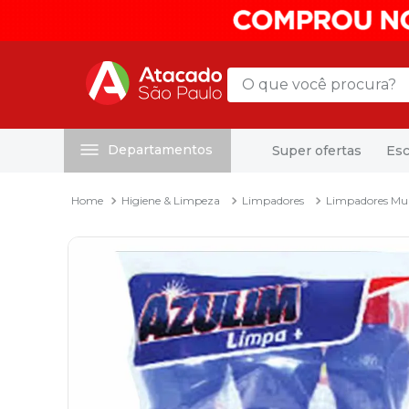
O que você procura?
Departamentos
Super ofertas
Esc
Termos mais buscados
1
º
mochila
Higiene & Limpeza
Limpadores
Limpadores Mul
2
º
sacola
3
º
mala
4
º
papel toalha
5
º
pasta
6
º
papel higienico
7
º
desinfetante
8
º
lapis