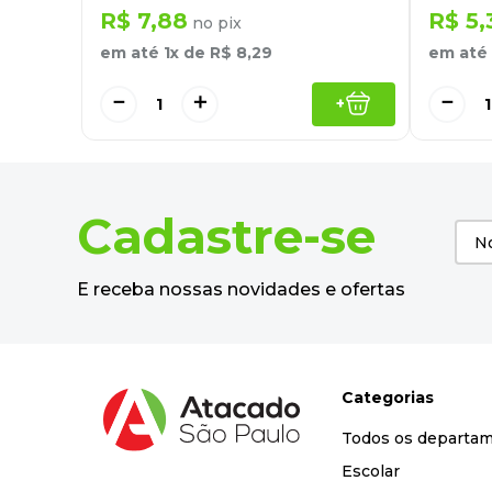
R$
7
,
88
R$
5
,
no pix
em até
1
x de
R$
8
,
29
em até
－
＋
－
+
Cadastre-se
E receba nossas novidades e ofertas
Categorias
Todos os departa
Escolar