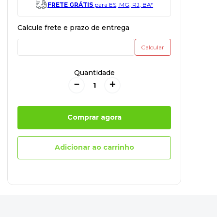
FRETE GRÁTIS
para ES, MG, RJ, BA*
Quantidade
－
＋
Comprar agora
Adicionar ao carrinho