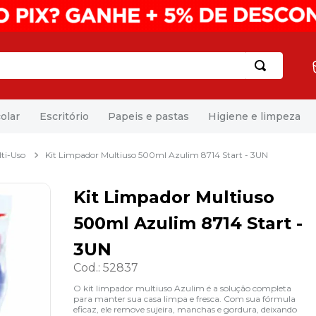
olar
Escritório
Papeis e pastas
Higiene e limpeza
ti-Uso
Kit Limpador Multiuso 500ml Azulim 8714 Start - 3UN
Kit Limpador Multiuso
500ml Azulim 8714 Start -
3UN
Cod.
:
52837
O kit limpador multiuso Azulim é a solução completa
para manter sua casa limpa e fresca. Com sua fórmula
eficaz, ele remove sujeira, manchas e gordura, deixando