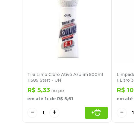
Tira Limo Cloro Ativo Azulim 500ml
Limpado
11589 Start - UN
1 Litro 
R$
5
,
33
R$
10
no pix
em até
1
x de
R$
5
,
61
em até
－
＋
－
+