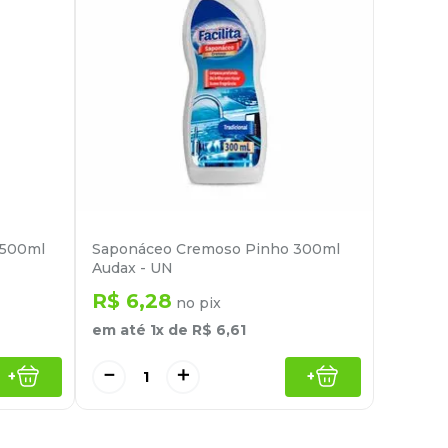
 500ml
Saponáceo Cremoso Pinho 300ml
Audax - UN
R$
6
,
28
no pix
em até
1
x de
R$
6
,
61
－
＋
+
+