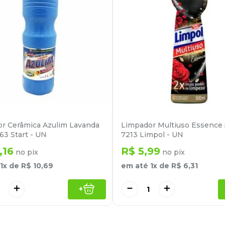
r Cerâmica Azulim Lavanda
Limpador Multiuso Essence
363 Start - UN
7213 Limpol - UN
,
16
R$
5
,
99
no pix
no pix
1
x de
R$
10
,
69
em até
1
x de
R$
6
,
31
＋
－
＋
+