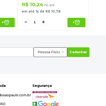
R$
10
,
24
no pix
em até
1
x de
R$
10
,
78
－
＋
+
+
Pessoa Física
Cadastrar
juda
Segurança
dosaopaulo.com.br
5050