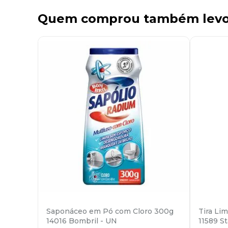
Quem comprou também lev
Saponáceo em Pó com Cloro 300g
Tira Li
14016 Bombril - UN
11589 St