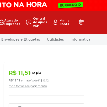
Central
Atacado
Minha
de Ajuda
Empresas
Conta
ASP
Envelopes e Etiquetas
Utilidades
Informática
R$
11
,
51
no pix
R$
12
,
12
em até
1
x de
R$
12
,
12
mais formas de pagamento