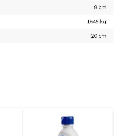
8
cm
1,645
kg
20
cm