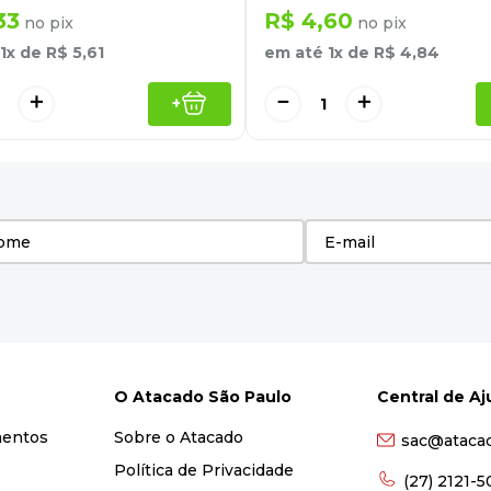
33
R$
4
,
60
no pix
no pix
1
x de
R$
5
,
61
em até
1
x de
R$
4
,
84
＋
－
＋
+
O Atacado São Paulo
Central de A
mentos
Sobre o Atacado
sac@ataca
Política de Privacidade
(27) 2121-