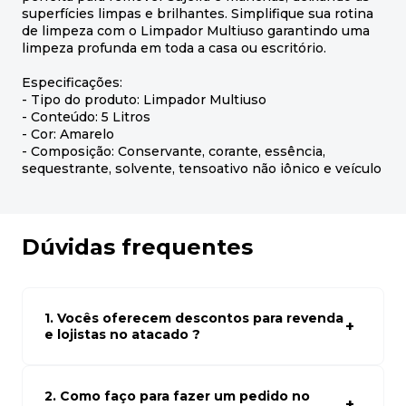
superfícies limpas e brilhantes. Simplifique sua rotina
de limpeza com o Limpador Multiuso garantindo uma
limpeza profunda em toda a casa ou escritório.
Especificações:
- Tipo do produto: Limpador Multiuso
- Conteúdo: 5 Litros
- Cor: Amarelo
- Composição: Conservante, corante, essência,
sequestrante, solvente, tensoativo não iônico e veículo
Dúvidas frequentes
1. Vocês oferecem descontos para revenda
e lojistas no atacado ?
Sim, temos preços especiais para compras no atacado.
Para ter acessos aos preços faça seus cadastro em
atacado empresas e compre com os melhores preços
2. Como faço para fazer um pedido no