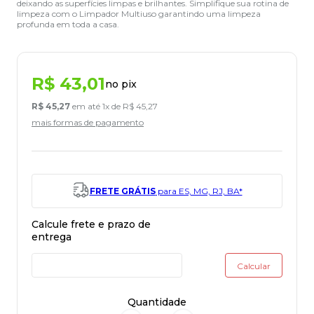
deixando as superfícies limpas e brilhantes. Simplifique sua rotina de
limpeza com o Limpador Multiuso garantindo uma limpeza
profunda em toda a casa.
R$
43
,
01
no pix
R$
45
,
27
em até
1
x de
R$
45
,
27
mais formas de pagamento
FRETE GRÁTIS
para ES, MG, RJ, BA*
Quantidade