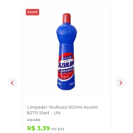
8%
OFF
Limpador Multiuso 500ml Azulim
8270 Start - UN
R$
3
,
88
R$
3
,
39
no pix