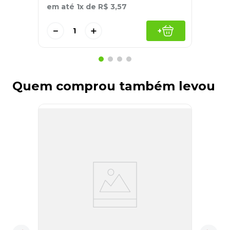
em até
1
x de
R$
3
,
57
－
＋
+
Quem comprou também levou