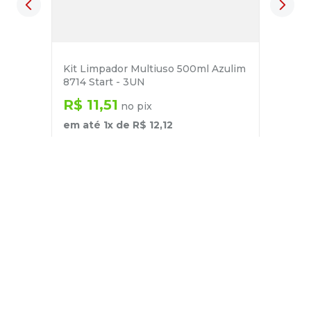
Kit Limpador Multiuso 500ml Azulim
8714 Start - 3UN
R$
11
,
51
no pix
em até
1
x de
R$
12
,
12
－
＋
+
Cadastre-se
E receba nossas novidades e ofertas