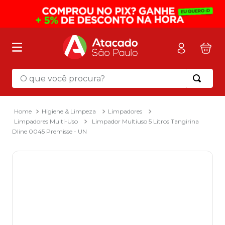
O que você procura?
Termos mais buscados
1
º
mochila
Higiene & Limpeza
Limpadores
Limpadores Multi-Uso
Limpador Multiuso 5 Litros Tangirina
2
º
sacola
Dline 0045 Premisse - UN
3
º
mala
4
º
papel toalha
5
º
pasta
6
º
papel higienico
7
º
lapis