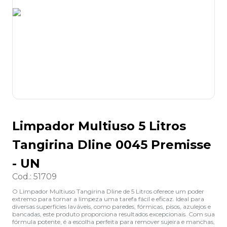
8
º
desinfetante
9
º
marca texto
10
º
cola
Limpador Multiuso 5 Litros
Tangirina Dline 0045 Premisse
- UN
Cod.
:
51709
O Limpador Multiuso Tangirina Dline de 5 Litros oferece um poder
extremo para tornar a limpeza uma tarefa fácil e eficaz. Ideal para
diversas superfícies laváveis, como paredes, fórmicas, pisos, azulejos e
bancadas, este produto proporciona resultados excepcionais. Com sua
fórmula potente, é a escolha perfeita para remover sujeira e manchas,